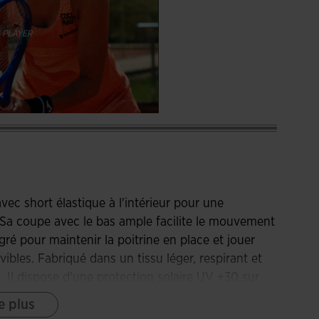
ec short élastique à l'intérieur pour une
. Sa coupe avec le bas ample facilite le mouvement
gré pour maintenir la poitrine en place et jouer
bles. Fabriqué dans un tissu léger, respirant et
. Il dispose d'une protection solaire UV +30 sur
découpées au laser ont été ajoutées sur la poitrine
e plus
anspiration. Il comprend également un short