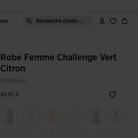
Joma
Recherche (mots-clés, etc.)
Robe Femme Challenge Vert
Citron
902365.486
49,95 €
Sélectionné
8
10
12
XS