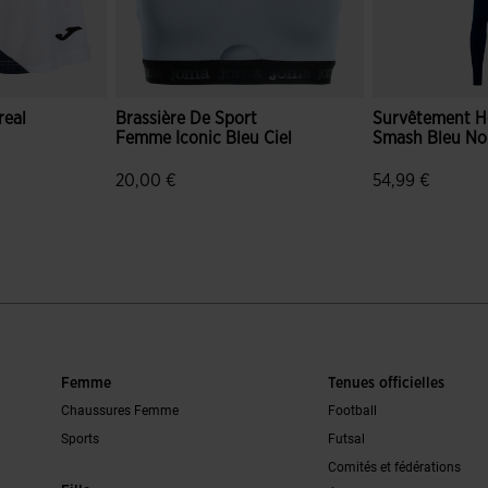
eal
Brassière De Sport
Survêtement 
Femme Iconic Bleu Ciel
Smash Bleu No
ce.reduced.from
el.price.to
20,00 €
54,99 €
du client
3,4 sur 5 Évaluation du client
5 sur 5 Évaluat
Femme
Tenues officielles
Chaussures Femme
Football
Sports
Futsal
Comités et fédérations