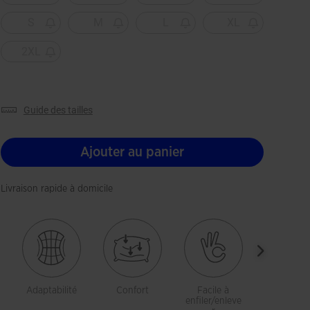
S
M
L
XL
2XL
guide des tailles
Ajouter au panier
Livraison rapide à domicile
Adaptabilité
Confort
Facile à
Liberté 
enfiler/enleve
mouveme