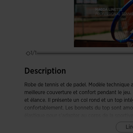
1/1
Description
Robe de tennis et de padel. Modèle technique av
meilleure couverture et confort pendant le jeu
et élance. Il présente un col rond et un top inté
confortablement. Les bonnets du top sont amovi
élastique pour s'adapter au corps de la sportive
les couleurs claires. De plus, des perforations 
Lir
pour offrir une ventilation supérieure de la tr