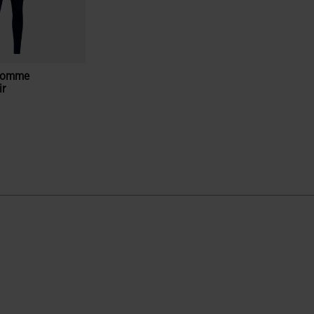
Homme
ir
ion du client