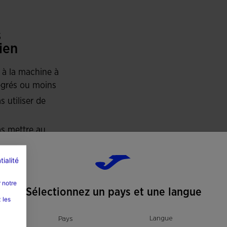
 plates FLATLOCK dans les zones sensibles pour
oma en impression haute densité.
s
ien
 à la machine à
grés ou moins
s utiliser de
s mettre au
-linge
ser à une
tialité
rature
 notre
mum de 110
Sélectionnez un pays et une langue
és
 les
s nettoyer à
Langue
Pays