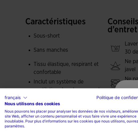
intérieur avec taille élastique et des coutures
éviter les frottements. Design sublimé. Logo J
Caractéristiques
Conseil
d’entret
Sous-short
Laver
Sans manches
30 de
Ne pa
Tissu élastique, respirant et
javel
confortable
Ne pa
Inclut un système de
sèche
ventilation dans les zones de
Repas
français
Politique de confiden
transpiration excessive
Nous utilisons des cookies
tempé
Tissu opaque, non
Nous pouvons les placer pour analyser les données de nos visiteurs, améliorer
maxi
transparent
site Web, afficher un contenu personnalisé et vous faire vivre une expérience
degr
inoubliable. Pour plus d'informations sur les cookies que nous utilisons, ouvrez
Type de coupe : semi fitted
paramètres.
Ne pa