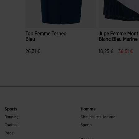
Top Femme Torneo
Jupe Femme Montr
Bleu
Blanc Bleu Marine
label.pri
lab
26,31 €
18,25 €
36,51 €
4,5 sur 5 Évaluation du client
5 sur 5 Évaluation 
Sports
Homme
Running
Chaussures Homme
Football
Sports
Padel