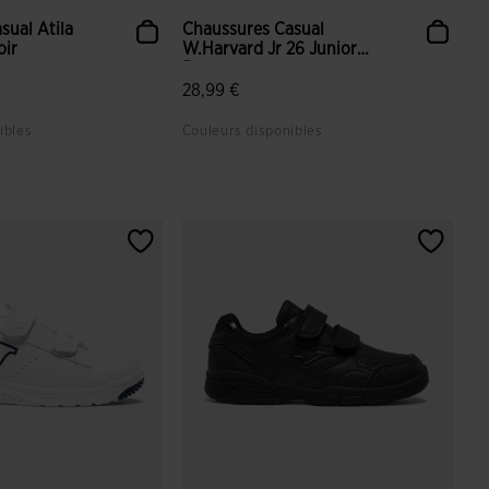
sual Atila
Chaussures Casual
oir
W.Harvard Jr 26 Junior
Rose...
28,99 €
ibles
Couleurs disponibles
tion du client
5 sur 5 Évaluation du client