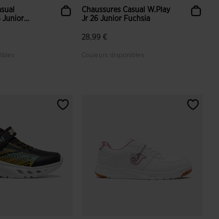
sual
Chaussures Casual W.Play
 Junior
Jr 26 Junior Fuchsia
28,99 €
ibles
Couleurs disponibles
tion du client
3,2 sur 5 Évaluation du client