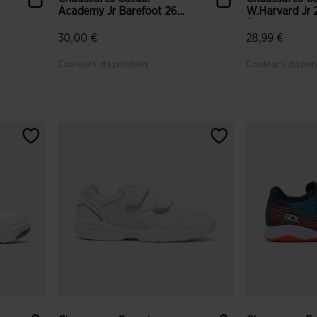
Academy Jr Barefoot 26
W.Harvard Jr 
Juni...
Bleu...
30,00 €
28,99 €
Couleurs disponibles
Couleurs dispon
3,8 sur 5 Évaluation du client
3,5 sur 5 Éval