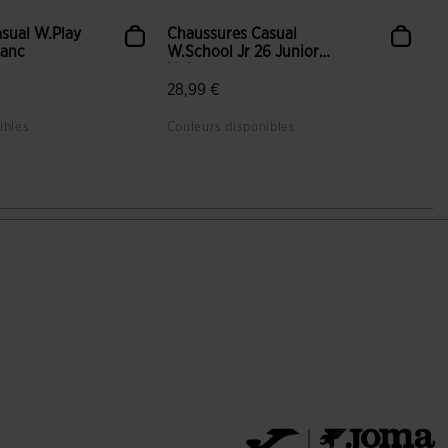
sual W.Play
Chaussures Casual
lanc
W.School Jr 26 Junior
Noir
28,99 €
ibles
Couleurs disponibles
uation du client
5 sur 5 Évaluation du client