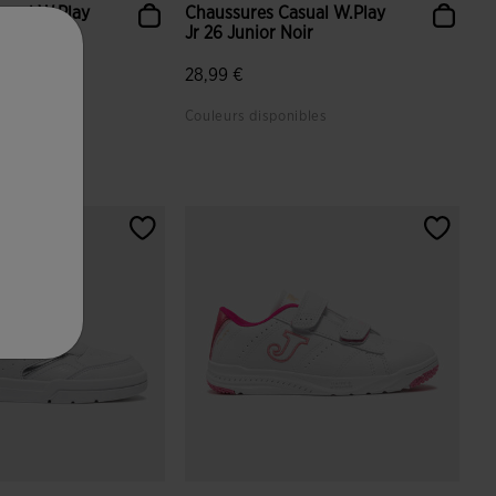
sual W.Play
Chaussures Casual W.Play
leu Ma...
Jr 26 Junior Noir
28,99 €
ibles
Couleurs disponibles
tion du client
5 sur 5 Évaluation du client