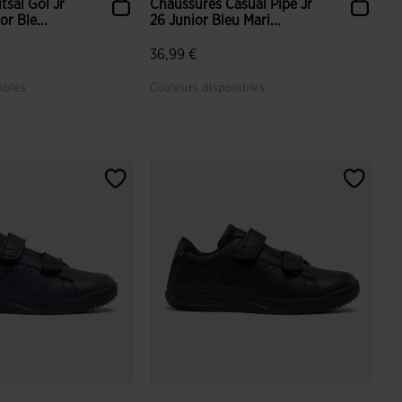
tsal Gol Jr
Chaussures Casual Pipe Jr
or Ble...
26 Junior Bleu Mari...
36,99 €
ibles
Couleurs disponibles
uation du client
5 sur 5 Évaluation du client