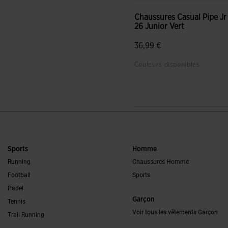
Chaussures Casual Pipe Jr
26 Junior Vert
36,99 €
Couleurs disponibles
5 sur 5 Évaluation du client
Sports
Homme
Running
Chaussures Homme
Football
Sports
Padel
Garçon
Tennis
Voir tous les vêtements Garçon
Trail Running