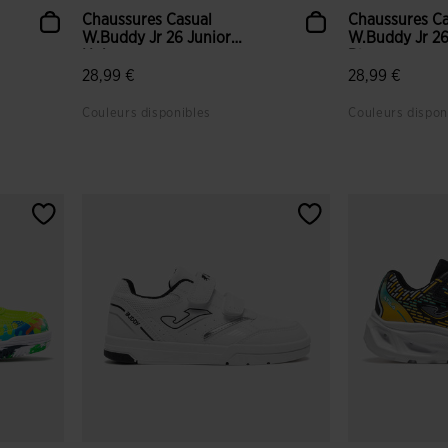
Chaussures Casual
Chaussures Ca
W.Buddy Jr 26 Junior
W.Buddy Jr 26
Noir
Blanc
28,99 €
28,99 €
Couleurs disponibles
Couleurs dispon
nt
3,1 sur 5 Évaluation du client
5 sur 5 Évalua