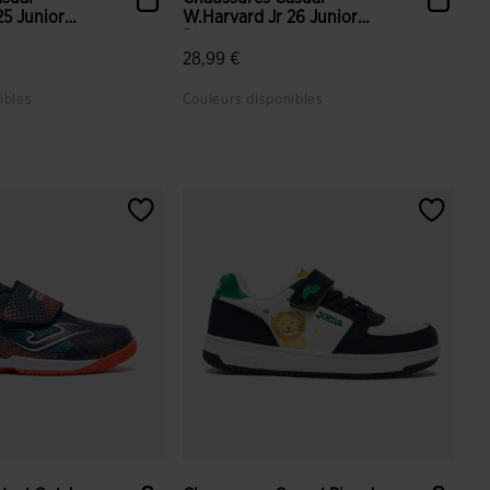
25 Junior
W.Harvard Jr 26 Junior
Bleu...
28,99 €
ibles
Couleurs disponibles
uation du client
4,3 sur 5 Évaluation du client