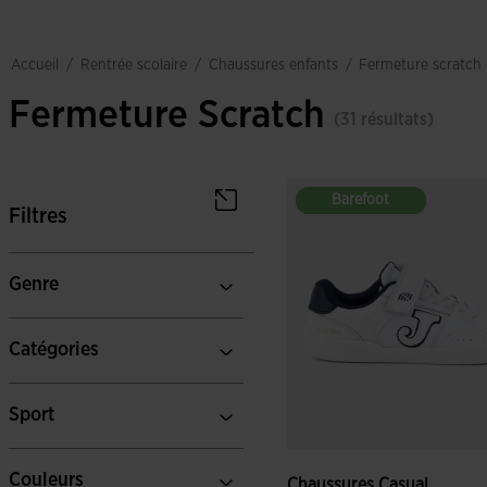
rentrée scolaire
chaussures enfants
accueil
/
/
/
fermeture scratch
Fermeture Scratch
(31 résultats)
Barefoot
Barefoot
Filtres
Genre
Catégories
Sport
Couleurs
Chaussures Casual