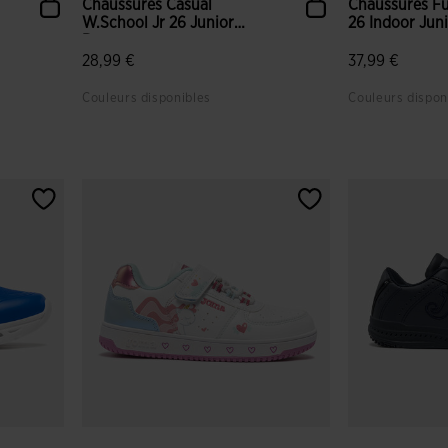
Chaussures Casual
Chaussures Fu
W.School Jr 26 Junior
26 Indoor Juni
Rose
28,99 €
37,99 €
Couleurs disponibles
Couleurs dispon
nt
4,3 sur 5 Évaluation du client
4,2 sur 5 Éval