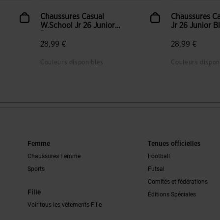
Chaussures Casual
Chaussures Ca
W.School Jr 26 Junior
Jr 26 Junior B
Blanc...
28,99 €
28,99 €
Couleurs disponibles
Couleurs dispon
5 sur 5 Évaluation du client
4,6 sur 5 Éval
Femme
Tenues officielles
Chaussures Femme
Football
Sports
Futsal
Comités et fédérations
Fille
Éditions Spéciales
Voir tous les vêtements Fille