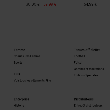
as
label.price.reduced.from
label.price.to
30,00 €
59,99 €
54,99 €
du client
5 sur 5 Évaluation du client
3,2 sur 5 Évalu
Femme
Tenues officielles
Chaussures Femme
Football
Sports
Futsal
Comités et fédérations
Fille
Éditions Spéciales
Voir tous les vêtements Fille
Enterprise
Distributeurs
Histoire
Entrepôt distributeurs