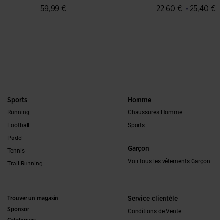
Entraînement Hell
-
59,99 €
22,60 €
25,40 €
Verona FC 24/25
4,8 sur 5 Évaluation du client
4 sur 5 Évaluation 
Sports
Homme
Running
Chaussures Homme
Football
Sports
Padel
Garçon
Tennis
Voir tous les vêtements Garçon
Trail Running
Trouver un magasin
Service clientèle
Sponsor
Conditions de Vente