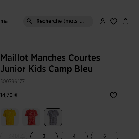
Joma
Recherche (mots-clés, etc.)
Maillot Manches Courtes
Junior Kids Camp Bleu
500796.177
14,70 €
Sélectionné
24M
3
4
6