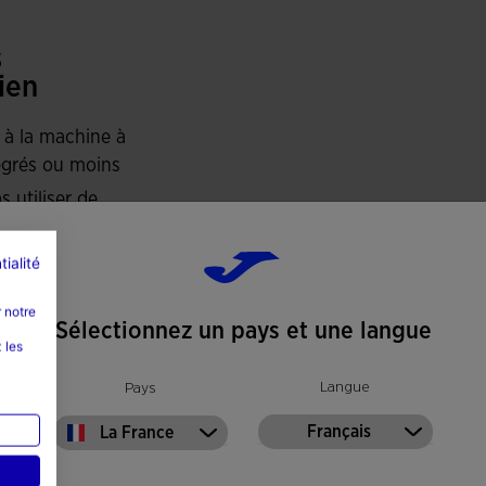
s
ien
 à la machine à
grés ou moins
s utiliser de
s mettre au
tialité
-linge
 notre
ser à une
Sélectionnez un pays et une langue
 les
rature
mum de 110
Langue
Pays
és
Français
La France
s nettoyer à