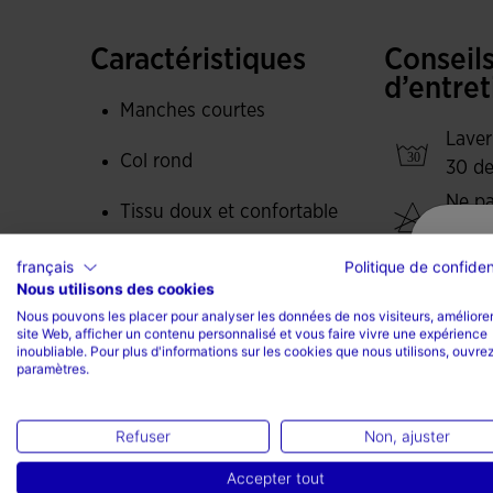
Caractéristiques
Conseil
d’entret
Manches courtes
Laver
Col rond
30 de
Ne pa
Tissu doux et confortable
javel
Avant sublimé
Ne pa
français
Politique de confiden
Nous utilisons des cookies
sèche
Type de coupe : régulière
Nous pouvons les placer pour analyser les données de nos visiteurs, améliorer
Repas
site Web, afficher un contenu personnalisé et vous faire vivre une expérience
inoubliable. Pour plus d'informations sur les cookies que nous utilisons, ouvrez
tempé
100% Coton
paramètres.
maxi
degr
Refuser
Non, ajuster
Ne pa
sec
Accepter tout