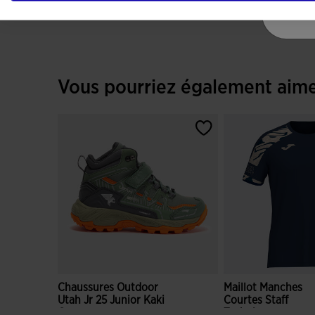
Vous pourriez également aim
Chaussures Outdoor
Maillot Manches
Utah Jr 25 Junior Kaki
Courtes Staff
Orange
Technique