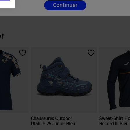
Continuer
er
Chaussures Outdoor
Sweat-Shirt 
Utah Jr 25 Junior Bleu
Record III Bleu
Marine