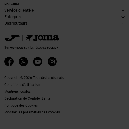
Éditions Spéciales
Nouvelles
Service clientèle
Conditions de Vente
Enterprise
Transport-et-livraison
Histoire
Distributeurs
Retours
Code de Conduite
Entrepôt distributeurs
Guide de taille
Canal éthique
Jomanet
FAQs
Politique de qualité et d'environnement
Service Marketing
Contacter
Emplois
Contacter
Suivez-nous sur les réseaux sociaux
Accessibilité
Affiliates
Ethics Channel
Copyright © 2026 Tous droits réservés
Conditions d'utilisation
Mentions légales
Déclaration de Confidentialité
Politique des Cookies
Modifier les paramètres des cookies