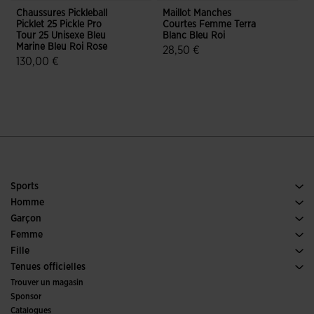
Chaussures Pickleball
Maillot Manches
Picklet 25 Pickle Pro
Courtes Femme Terra
B
Tour 25 Unisexe Bleu
Blanc Bleu Roi
Marine Bleu Roi Rose
28,50 €
130,00 €
5 sur 5 Évaluation du client
5 sur 5 Évaluation du client
Sports
Running
Homme
Football
Chaussures Homme
Garçon
Padel
Sports
Voir tous les vêtements Garçon
Femme
Tennis
Chaussures Femme
Fille
Trail Running
Sports
Voir tous les vêtements Fille
Tenues officielles
Football
Trouver un magasin
Futsal
Sponsor
Comités et fédérations
Catalogues