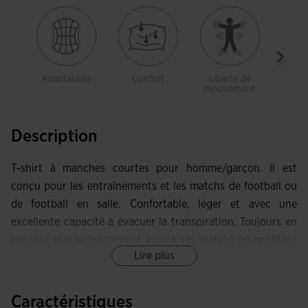
Adaptabilité
Confort
Liberté de
Limi
mouvement
mau
od
Description
T-shirt à manches courtes pour homme/garçon. Il est
conçu pour les entraînements et les matchs de football ou
de football en salle. Confortable, léger et avec une
excellente capacité à évacuer la transpiration. Toujours en
pensant que le footballeur jouera ses matchs en profitant
Lire plus
d'un maximum de confort et de liberté de mouvement.
Ce t-shirt se caractérise par ses manches raglan et son col
Caractéristiques
en V élastique, deux formes conçues pour maximiser la