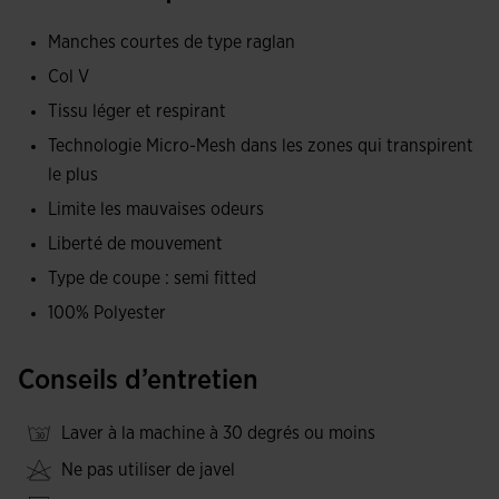
liberté de mouvement. Ce type de manche plus flexible
Manches courtes de type raglan
permet d'enchaîner les mouvements confortablement.
Col V
Il est confectionné avec un tissu léger et respirant qui
Tissu léger et respirant
empêche l'apparition de mauvaises odeurs. De plus, il
Technologie Micro-Mesh dans les zones qui transpirent
comprend la technologie Micro-Mesh System dans la partie
le plus
des aisselles et des côtés, zones de plus grande
Limite les mauvaises odeurs
accumulation de transpiration. Le but est d'augmenter la
Liberté de mouvement
respirabilité et de maintenir le confort.
Type de coupe : semi fitted
Son visuel se distingue par son imprimé sublimé sur tout le
100% Polyester
devant. Ces éléments géométriques donnent naissance à
un nouvel effet d'optique et apportent une touche moderne
Conseils d’entretien
au t-shirt.
Laver à la machine à 30 degrés ou moins
Logo Joma sérigraphié.
Ne pas utiliser de javel