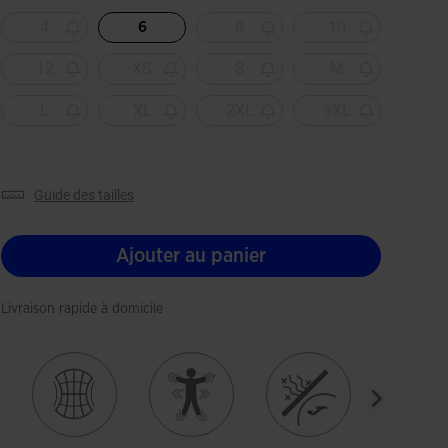
Sélectionné
4
8
10
6
12
XS
S
M
L
XL
2XL
3XL
guide des tailles
Ajouter au panier
Livraison rapide à domicile