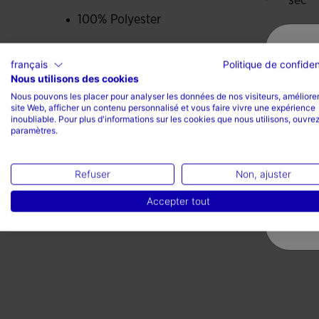
sec
100% Polyester
français
Politique de confiden
Nous utilisons des cookies
Nous pouvons les placer pour analyser les données de nos visiteurs, améliorer
site Web, afficher un contenu personnalisé et vous faire vivre une expérience
Valoraciones (4)
inoubliable. Pour plus d'informations sur les cookies que nous utilisons, ouvrez
paramètres.
Refuser
Non, ajuster
Accepter tout