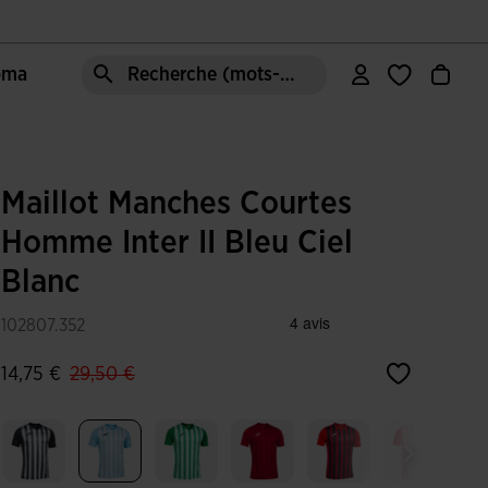
Joma
Recherche (mots-clés, etc.)
Maillot Manches Courtes
Homme Inter II Bleu Ciel
Blanc
102807.352
label.price.reduced.from
label.price.to
14,75 €
29,50 €