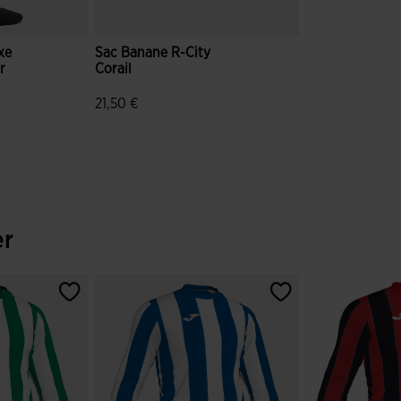
xe
Sac Banane R-City
r
Corail
21,50 €
n du client
3,5 sur 5 Évaluation du client
er