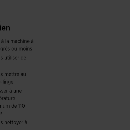
dans un tissu léger, doux et flexible pour permettre
uipé de la technologie Micro-Mesh System sur les
 maintenir la température corporelle constante et
s
ien
 à la machine à
grés ou moins
s utiliser de
s mettre au
-linge
ser à une
rature
mum de 110
és
s nettoyer à