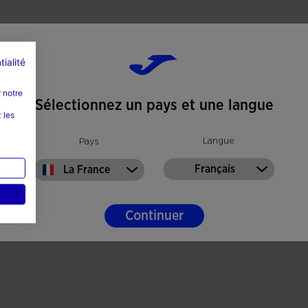
tialité
 notre
Sélectionnez un pays et une langue
 les
Langue
Pays
Français
La France
Continuer