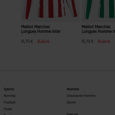
Maillot Manches
Maillot Manches
Longues Homme Inter
Longues Homme In
Rouge Blanc
Vert Blanc
label.price.reduced.from
label.price.to
label.pri
lab
15,75 €
31,50 €
15,75 €
31,50 €
5 sur 5 Évaluation du client
5 sur 5 Évaluation 
Sports
Homme
Running
Chaussures Homme
Football
Sports
Padel
Garçon