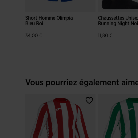
Short Homme Olimpia
Chaussettes Unise
Bleu Roi
Running Night Noi
Bleu Corail
34,00 €
11,80 €
3,5 sur 5 Évaluation du client
4,6 sur 5 Évaluatio
Vous pourriez également aim