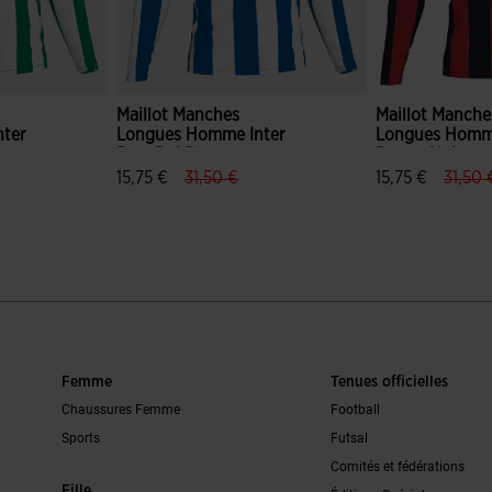
Maillot Manches
Maillot Manche
ter
Longues Homme Inter
Longues Homme
Bleu Roi Blanc
Rouge Noir
ce.reduced.from
el.price.to
label.price.reduced.from
label.price.to
label.
15,75 €
31,50 €
15,75 €
31,50 
du client
3,2 sur 5 Évaluation du client
5 sur 5 Évaluat
Femme
Tenues officielles
Chaussures Femme
Football
Sports
Futsal
Comités et fédérations
Fille