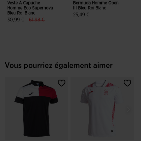
Veste À Capuche
Bermuda Homme Open
C
Homme Eco Supernova
III Bleu Roi Blanc
A
Bleu Roi Blanc
S
25,49 €
label.price.reduced.from
label.price.to
30,99 €
61,98 €
5 sur 5 Évaluation du client
5 sur 5 Évaluation du client
Vous pourriez également aimer