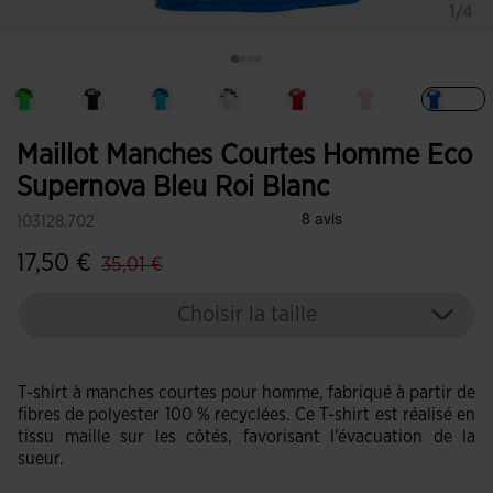
1/4
Séle
Maillot Manches Courtes Homme Eco
Supernova Bleu Roi Blanc
103128.702
label.price.reduced.from
label.price.to
17,50 €
35,01 €
Choisir la taille
T-shirt à manches courtes pour homme, fabriqué à partir de
fibres de polyester 100 % recyclées. Ce T-shirt est réalisé en
tissu maille sur les côtés, favorisant l'évacuation de la
sueur.