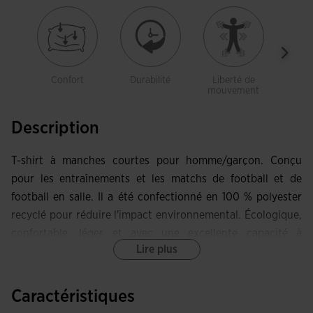
Confort
Durabilité
Liberté de
Lég
mouvement
Description
T-shirt à manches courtes pour homme/garçon. Conçu
pour les entraînements et les matchs de football et de
football en salle. Il a été confectionné en 100 % polyester
recyclé pour réduire l'impact environnemental. Écologique,
confortable, léger et avec une excellente capacité à
Lire plus
évacuer la transpiration.
Ce t-shirt se caractérise par son col élastique en V, ce qui le
Caractéristiques
rend plus confortable pour bouger.