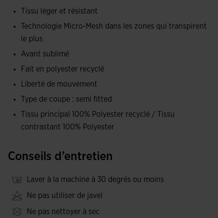
Tissu léger et résistant
En ce qui concerne la fabrication, il a été confectionné à
Technologie Micro-Mesh dans les zones qui transpirent
100 % avec du polyester recyclé dans un processus de
le plus
production durable. Joma contribue ainsi à freiner le
réchauffement climatique et à réduire les gaz polluants
Avant sublimé
émis dans l'atmosphère. Parmi les avantages de ce tissu,
Fait en polyester recyclé
soulignons la haute résistance aux frottements et aux
Liberté de mouvement
lavages, l'entretien facile et la légèreté. D'autre part, il
Type de coupe : semi fitted
comprend la technologie Micro-Mesh System sur les côtés,
Tissu principal 100% Polyester recyclé / Tissu
ce qui facilite l'évacuation de la transpiration pour vous
contrastant 100% Polyester
garder au sec et au frais. C'est aussi un t-shirt confortable
qui permet une totale liberté de mouvement.
Conseils d’entretien
Son visuel se distingue par le caractère sublimé avec effet
d'optique de la partie avant pour lui donner une touche
Laver à la machine à 30 degrés ou moins
moderne.
Ne pas utiliser de javel
Logo Joma brodé.
Ne pas nettoyer à sec