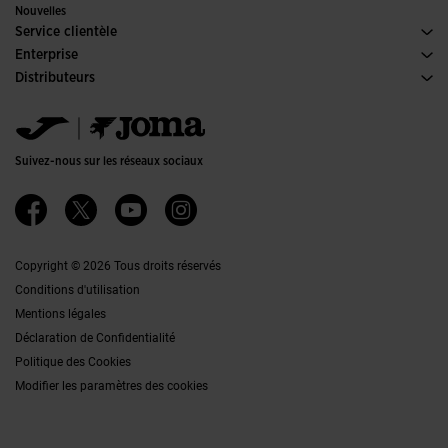
Éditions Spéciales
Nouvelles
Service clientèle
Conditions de Vente
Enterprise
Transport-et-livraison
Histoire
Distributeurs
Retours
Code de Conduite
Entrepôt distributeurs
Guide de taille
Canal éthique
Jomanet
FAQs
Politique de qualité et d'environnement
Service Marketing
Contacter
Emplois
Contacter
Suivez-nous sur les réseaux sociaux
Accessibilité
Affiliates
Ethics Channel
Copyright © 2026 Tous droits réservés
Conditions d'utilisation
Mentions légales
Déclaration de Confidentialité
Politique des Cookies
Modifier les paramètres des cookies