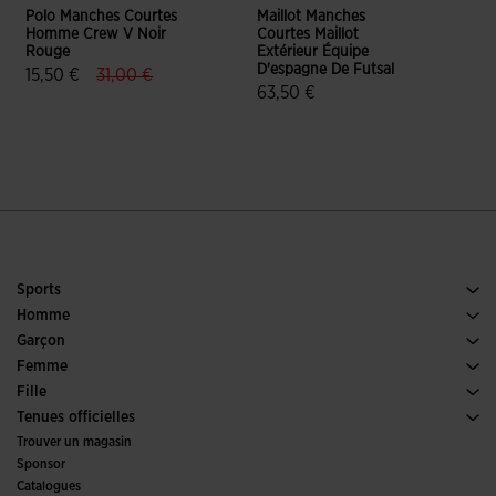
Polo Manches Courtes
Maillot Manches
M
Homme Crew V Noir
Courtes Maillot
Rouge
Extérieur Équipe
T
D'espagne De Futsal
label.price.reduced.from
label.price.to
15,50 €
31,00 €
3
63,50 €
5 sur 5 Évaluation du client
5 sur 5 Évaluation du client
Sports
Running
Homme
Football
Chaussures Homme
Garçon
Padel
Sports
Voir tous les vêtements Garçon
Femme
Tennis
Chaussures Femme
Fille
Trail Running
Sports
Voir tous les vêtements Fille
Tenues officielles
Football
Trouver un magasin
Futsal
Sponsor
Comités et fédérations
Catalogues