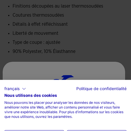
Finitions découpées au laser thermosoudées
Coutures thermosoudées
Détails à effet réfléchissant
Liberté de mouvement
Type de coupe : ajustée
90% Polyester, 10% Élasthanne
Conseils d’entretien
Laver à la machine à 30 degrés ou moins
français
Politique de confidentialité
Ne pas utiliser de javel
Nous utilisons des cookies
Sélectionnez un pays et une langue
Ne pas mettre au sèche-linge
Nous pouvons les placer pour analyser les données de nos visiteurs,
améliorer notre site Web, afficher un contenu personnalisé et vous faire
Pays
Repasser à une température maximum de 110 degrés
vivre une expérience inoubliable. Pour plus d'informations sur les cookies
que nous utilisons, ouvrez les paramètres.
La France
Ne pas nettoyer à sec