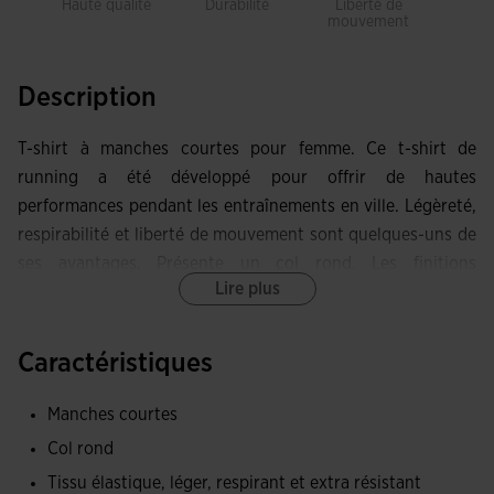
Haute qualité
Durabilité
Liberté de
Res
mouvement
Description
T-shirt à manches courtes pour femme. Ce t-shirt de
running a été développé pour offrir de hautes
performances pendant les entraînements en ville. Légèreté,
respirabilité et liberté de mouvement sont quelques-uns de
ses avantages. Présente un col rond. Les finitions
Lire plus
découpées au laser et les coutures thermocollées évitent
les frottements et optimisent la légèreté du vêtement.
Fabriqué dans un tissu haute performance, léger, élastique
Caractéristiques
et respirant. Les découpes au laser, situées dans les zones
les plus sujettes à la transpiration, régulent l'humidité et
Manches courtes
maintiennent une température corporelle constante. Logo
Col rond
réfléchissant Joma pour la sécurité.
Tissu élastique, léger, respirant et extra résistant