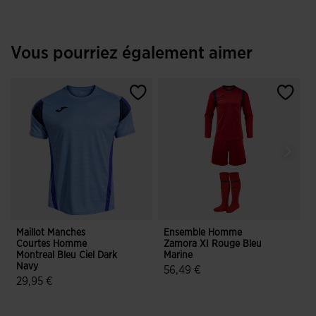
Vous pourriez également aimer
Maillot Manches
Ensemble Homme
V
Courtes Homme
Zamora XI Rouge Bleu
E
Montreal Bleu Ciel Dark
Marine
Navy
56,49 €
29,95 €
5 sur 5 Évaluation du client
3,2 sur 5 Évaluation du client