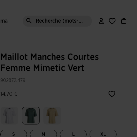
Joma
Recherche (mots-clés, etc.)
Maillot Manches Courtes
Femme Mimetic Vert
902872.479
14,70 €
Sélectionné
S
M
L
XL