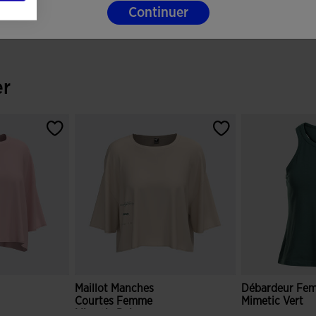
Continuer
er
Maillot Manches
Débardeur Fe
Courtes Femme
Mimetic Vert
Mimetic Beige