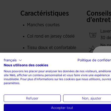
Caractéristiques
Conseil
d’entret
Manches courtes
Laver
Col rond en jersey côtelé
30 de
Ne pa
Tissu doux et confortable
javel
Détails en impression
Ne pa
français
Politique de confiden
Nous utilisons des cookies
sèche
Liberté de mouvement
Nous pouvons les placer pour analyser les données de nos visiteurs, améliorer
Repas
site Web, afficher un contenu personnalisé et vous faire vivre une expérience
inoubliable. Pour plus d'informations sur les cookies que nous utilisons, ouvrez
tempé
Type de coupe : régulière
paramètres.
maxi
degr
60% Coton, 40% Polyester
Refuser
Non, ajuster
Ne pa
sec
Accepter tout