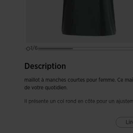
1/6
Description
maillot à manches courtes pour femme. Ce mail
de votre quotidien.
Il présente un col rond en côte pour un ajuste
Ce maillot est confectionné à 100 % en coton, un
Lir
Agréable au contact de la peau et qui prolonge 