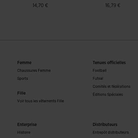
14,70 €
16,79 €
n du client
5 sur 5 Évaluation du client
5 sur 5 Évaluat
Femme
Tenues officielles
Chaussures Femme
Football
Sports
Futsal
Comités et fédérations
Fille
Éditions Spéciales
Voir tous les vêtements Fille
Enterprise
Distributeurs
Histoire
Entrepôt distributeurs