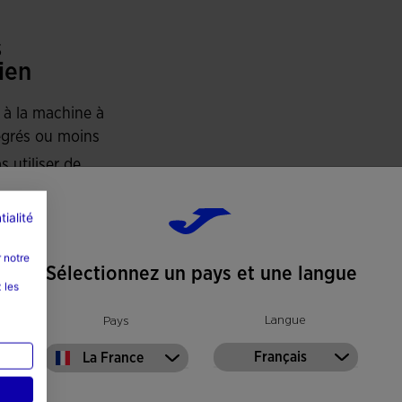
s
ien
 à la machine à
grés ou moins
s utiliser de
s mettre au
tialité
-linge
 notre
ser à une
Sélectionnez un pays et une langue
 les
rature
mum de 110
Langue
Pays
és
Français
La France
s nettoyer à