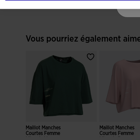
Vous pourriez également aim
Maillot Manches
Maillot Manches
Courtes Femme
Courtes Femme
Mimetic Vert
Mimetic Rose