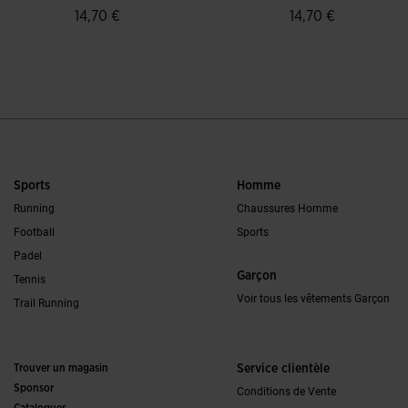
14,70 €
14,70 €
5 sur 5 Évaluation du client
4,4 sur 5 Évaluatio
Sports
Homme
Running
Chaussures Homme
Football
Sports
Padel
Garçon
Tennis
Voir tous les vêtements Garçon
Trail Running
Trouver un magasin
Service clientèle
Sponsor
Conditions de Vente