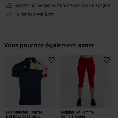
Repasser à une température maximum de 110 degrés
En ce qui concerne le design, on note l'impression
personnalisée du drapeau italien sur la poitrine, ainsi que
Ne pas nettoyer à sec
les logos de Joma et de la FITP insérés de la même manière.
À l'arrière, il y a une autre impression d'ITALIE et un petit
drapeau italien.
Vous pourriez également aimer
Polo Manches Courtes
Legging 3/4 Femme
V
Ball Boys Copa Davis
Olimpia Rouge