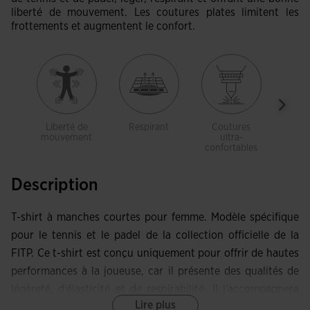
liberté de mouvement. Les coutures plates limitent les
frottements et augmentent le confort.
Liberté de
Respirant
Coutures
Cou
mouvement
ultra-
ul
confortables
confo
Description
T-shirt à manches courtes pour femme. Modèle spécifique
pour le tennis et le padel de la collection officielle de la
FITP. Ce t-shirt est conçu uniquement pour offrir de hautes
performances à la joueuse, car il présente des qualités de
légèreté, d'élasticité et de respirabilité. Il l'accompagnera
Lire plus
dans tous ses mouvements lors des entraînements et des