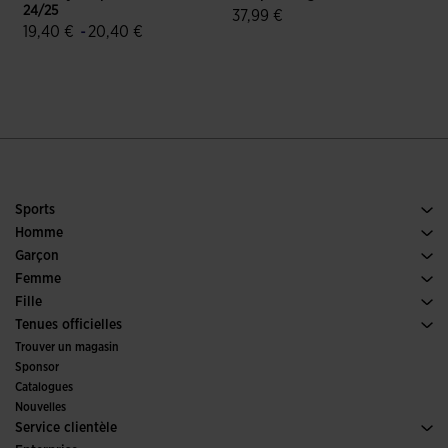
24/25
B
37,99 €
19,40 €
-
20,40 €
5 sur 5 Évaluation du client
5 sur 5 Évaluation du client
Sports
Running
Homme
Football
Chaussures Homme
Garçon
Padel
Sports
Voir tous les vêtements Garçon
Femme
Tennis
Chaussures Femme
Fille
Trail Running
Sports
Voir tous les vêtements Fille
Tenues officielles
Football
Trouver un magasin
Futsal
Sponsor
Comités et fédérations
Catalogues
Éditions Spéciales
Nouvelles
Service clientèle