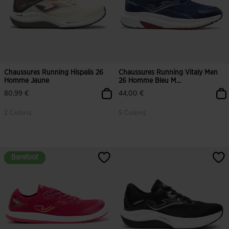
Chaussures Running Hispalis 26
Chaussures Running Vitaly Men
Homme Jaune
26 Homme Bleu M...
80,99 €
44,00 €
2 Coloris
5 Coloris
Barefoot
Barefoot