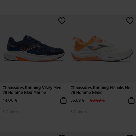
Chaussures Running Vitaly Men
Chaussures Running Hispalis Men
26 Homme Bleu Marine
26 Homme Blanc
label.price.reduced.from
label.price.to
44,00 €
56,69 €
80,99 €
5 Coloris
6 Coloris