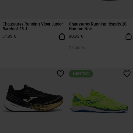
Chaussures Running Viper Junior
Chaussures Running Hispalis 26
Barefoot 26 J...
Homme Noir
54,99 €
80,99 €
2 Coloris
Barefoot
Barefoot