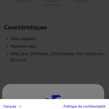
Durabilité
Liberté de
Respirant
mouvement
Caractéristiques
Tissu respirant
Paume en latex
40% Latex, 20% Nylon, 20% Polyester, 15% Caoutchouc,
5% Coton
Complétez le look
français
Politique de confidentialité