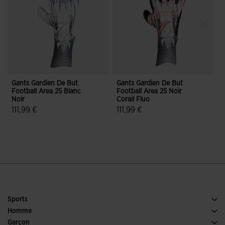
Gants Gardien De But
Gants Gardien De But
G
Football Area 25 Blanc
Football Area 25 Noir
F
Noir
Corail Fluo
N
111,99 €
111,99 €
5 sur 5 Évaluation du client
4,6 sur 5 Évaluation du client
Sports
Running
Homme
Football
Chaussures Homme
Garçon