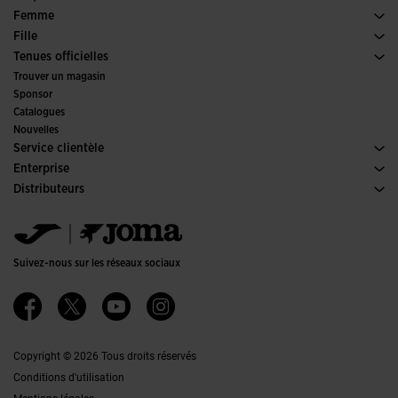
Padel
Sports
Voir tous les vêtements Garçon
Femme
Tennis
Chaussures Femme
Fille
Trail Running
Sports
Voir tous les vêtements Fille
Tenues officielles
Football
Trouver un magasin
Futsal
Sponsor
Comités et fédérations
Catalogues
Éditions Spéciales
Nouvelles
Service clientèle
Conditions de Vente
Enterprise
Transport-et-livraison
Histoire
Distributeurs
Retours
Code de Conduite
Entrepôt distributeurs
Guide de taille
Canal éthique
Jomanet
FAQs
Politique de qualité et d'environnement
Service Marketing
Contacter
Emplois
Contacter
Suivez-nous sur les réseaux sociaux
Accessibilité
Affiliates
Ethics Channel
Copyright © 2026 Tous droits réservés
Conditions d'utilisation