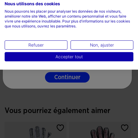
Nous utilisons des cookies
Sélectionnez un pays et une langue
Nous pouvons les placer pour analyser les données de nos visiteurs,
améliorer notre site Web, afficher un contenu personnalisé et vous faire
Pays
vivre une expérience inoubliable. Pour plus d'informations sur les cookies
que nous utilisons, ouvrez les paramètres.
La France
Langue
Refuser
Non, ajuster
Protège-Tibias J-Pro
Français
Accepter tout
Gris Corail Fluo
25,49 €
5 sur 5 Évaluation du client
Continuer
Vous pourriez également aimer