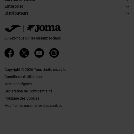
Conditions de Vente
Enterprise
Transport-et-livraison
Histoire
Distributeurs
Retours
Code de Conduite
Entrepôt distributeurs
Guide de taille
Canal éthique
Jomanet
FAQs
Politique de qualité et d'environnement
Service Marketing
Contacter
Emplois
Contacter
Suivez-nous sur les réseaux sociaux
Accessibilité
Affiliates
Ethics Channel
Copyright © 2026 Tous droits réservés
Conditions d'utilisation
Mentions légales
Déclaration de Confidentialité
Politique des Cookies
Modifier les paramètres des cookies