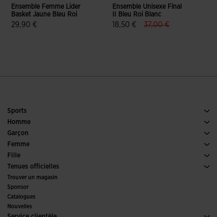
Ensemble Femme Lider
Ensemble Unisexe Final
E
Basket Jaune Bleu Roi
II Bleu Roi Blanc
I
label.price.reduced.f
label.price.to
29,90 €
18,50 €
37,00 €
4,8 sur 5 Évaluation du client
4,2 sur 5 Évaluation du client
Sports
Running
Homme
Football
Chaussures Homme
Garçon
Padel
Sports
Voir tous les vêtements Garçon
Femme
Tennis
Chaussures Femme
Fille
Trail Running
Sports
Voir tous les vêtements Fille
Tenues officielles
Football
Trouver un magasin
Futsal
Sponsor
Comités et fédérations
Catalogues
Éditions Spéciales
Nouvelles
Service clientèle