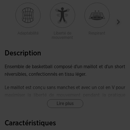
Adaptabilité
Liberté de
Respirant
Res
mouvement
Description
Ensemble de basketball composé d'un maillot et d'un short
réversibles, confectionnés en tissu léger.
Le maillot est conçu sans manches et avec un col en V pour
maximiser la liberté de mouvement pendant la pratique
sportive. Il intègre la technologie MICRO-MESH SYSTEM.
Lire plus
Le short comprend une taille élastique réglable par cordon.
Caractéristiques
Il intègre la technologie Micro Mesh.