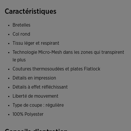
Conception seamless pour obtenir un ajustement maximal
Caractéristiques
et une sensation seconde peau.
Bretelles
Tissu ultra-léger avec finissage jacquard, capable d'évacuer
la transpiration et de réguler la température corporelle lors
Col rond
des phases de performance maximale.
Tissu léger et respirant
Technologie Micro-Mesh dans les zones qui transpirent
Liberté de mouvement garantie.
le plus
Logo Joma Trail en impression.
Coutures thermosoudées et plates Flatlock
Détails en impression
*Le poids du vêtement peut varier légèrement selon la
Détails à effet réfléchissant
taille.
Liberté de mouvement
Type de coupe : régulière
100% Polyester