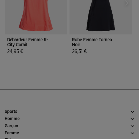
Débardeur Femme R-
Robe Femme Torneo
City Corail
Noir
O
N
24,95 €
26,31 €
2
3,8 sur 5 Évaluation du client
5 sur 5 Évaluation du client
Sports
Running
Homme
Football
Chaussures Homme
Garçon
Padel
Sports
Voir tous les vêtements Garçon
Femme
Tennis