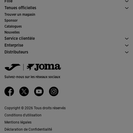
Chaussures Femme
Fille
Trail Running
Sports
Voir tous les vêtements Fille
Tenues officielles
Football
Trouver un magasin
Futsal
Sponsor
Comités et fédérations
Catalogues
Éditions Spéciales
Nouvelles
Service clientèle
Conditions de Vente
Enterprise
Transport-et-livraison
Histoire
Distributeurs
Retours
Code de Conduite
Entrepôt distributeurs
Guide de taille
Canal éthique
Jomanet
FAQs
Politique de qualité et d'environnement
Service Marketing
Contacter
Emplois
Contacter
Suivez-nous sur les réseaux sociaux
Accessibilité
Affiliates
Ethics Channel
Copyright © 2026 Tous droits réservés
Conditions d'utilisation
Mentions légales
Déclaration de Confidentialité