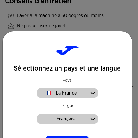
Conseils d’entretien
Laver à la machine à 30 degrés ou moins
Ne pas utiliser de javel
Ne pas mettre au sèche-linge
Repasser à une température maximum de 110 degrés
Ne pas nettoyer à sec
Sélectionnez un pays et une langue
Pays
Valoraciones (4)
La France
Langue
Français