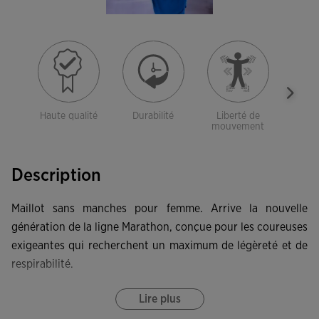
Haute qualité
Durabilité
Liberté de
Res
mouvement
Description
Maillot sans manches pour femme. Arrive la nouvelle
génération de la ligne Marathon, conçue pour les coureuses
exigeantes qui recherchent un maximum de légèreté et de
respirabilité.
Confectionné avec une coupe ergonomique et un col rond.
Lire plus