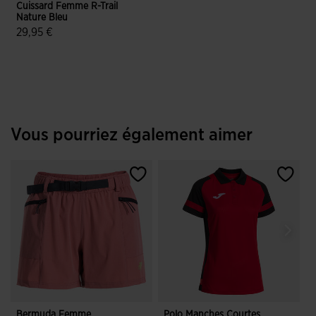
Cuissard Femme R-Trail
Nature Bleu
29,95 €
4,8 sur 5 Évaluation du client
Vous pourriez également aimer
Bermuda Femme
Polo Manches Courtes
M