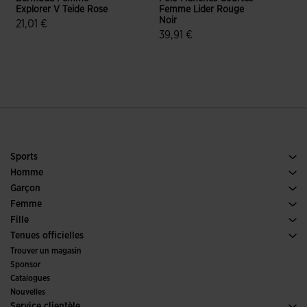
Explorer V Teide Rose
Femme Lider Rouge
Noir
S
21,01 €
39,91 €
5 sur 5 Évaluation du client
5 sur 5 Évaluation du client
Sports
Running
Homme
Football
Chaussures Homme
Garçon
Padel
Sports
Voir tous les vêtements Garçon
Femme
Tennis
Chaussures Femme
Fille
Trail Running
Sports
Voir tous les vêtements Fille
Tenues officielles
Football
Trouver un magasin
Futsal
Sponsor
Comités et fédérations
Catalogues
Éditions Spéciales
Nouvelles
Service clientèle