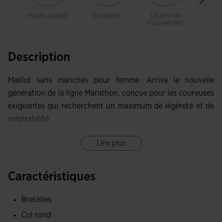
Haute qualité
Durabilité
Liberté de
Res
mouvement
Description
Maillot sans manches pour femme. Arrive la nouvelle
génération de la ligne Marathon, conçue pour les coureuses
exigeantes qui recherchent un maximum de légèreté et de
respirabilité.
Confectionné avec une coupe ergonomique et un col rond.
Lire plus
Conception seamless pour obtenir un ajustement maximal
Caractéristiques
et une sensation seconde peau.
Bretelles
Tissu ultra-léger avec finissage jacquard, capable d'évacuer
la transpiration et de réguler la température corporelle lors
Col rond