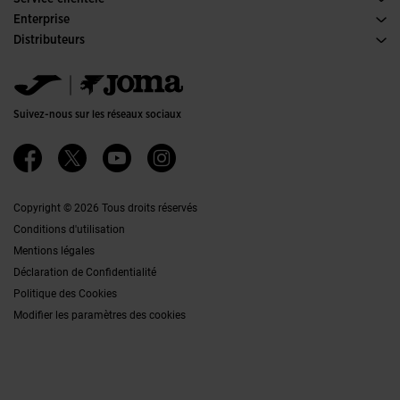
Conditions de Vente
Enterprise
Transport-et-livraison
Histoire
Distributeurs
Retours
Code de Conduite
Entrepôt distributeurs
Guide de taille
Canal éthique
Jomanet
FAQs
Politique de qualité et d'environnement
Service Marketing
Contacter
Emplois
Contacter
Suivez-nous sur les réseaux sociaux
Accessibilité
Affiliates
Ethics Channel
Copyright © 2026 Tous droits réservés
Conditions d'utilisation
Mentions légales
Déclaration de Confidentialité
Politique des Cookies
Modifier les paramètres des cookies