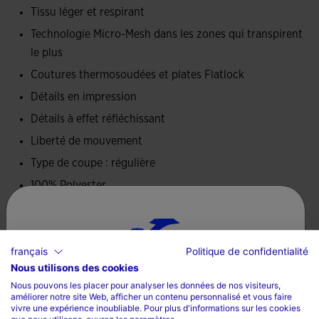
des phases de performance maximale.
Tissu léger et respirant
Technologie Micro-Mesh dans les zones qui transpirent
Liberté de mouvement garantie.
le plus
Logo Joma Trail en impression.
Coutures thermosoudées et plates Flatlock
Détails en impression
*Le poids du vêtement peut varier légèrement selon la
Détails à effet réfléchissant
taille.
Liberté de mouvement
Type de coupe : régulière
100% Polyester
Conseils d’entretien
français
Politique de confidentialité
Laver à la machine à 30 degrés ou moins
Nous utilisons des cookies
Sélectionnez un pays et une langue
Ne pas utiliser de javel
Nous pouvons les placer pour analyser les données de nos visiteurs,
améliorer notre site Web, afficher un contenu personnalisé et vous faire
Pays
vivre une expérience inoubliable. Pour plus d'informations sur les cookies
Ne pas mettre au sèche-linge