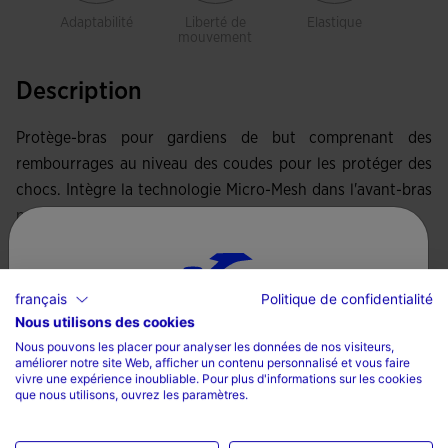
Adaptabilité
Liberté de
Elastique
mouvement
Description
Protège-bras pour gardiens de but comprenant des
rembourrages au niveau des coudes pour les protéger des
chocs. Intègre la technologie Micro-Mesh dans l'avant-bras
pour favoriser la transpiration.
Lire plus
français
Politique de confidentialité
Nous utilisons des cookies
Sélectionnez un pays et une langue
Caractéristiques
Nous pouvons les placer pour analyser les données de nos visiteurs,
améliorer notre site Web, afficher un contenu personnalisé et vous faire
Pays
Tissu élastique
vivre une expérience inoubliable. Pour plus d'informations sur les cookies
que nous utilisons, ouvrez les paramètres.
La France
90% Polyester, 10% Élasthanne
Langue