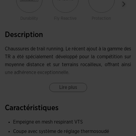
Durability
Fly Reactive
Protection
Spo
Description
Chaussures de trail running. Le récent ajout à la gamme des
TR a été spécialement développé pour la compétition sur
moyenne distance et sur terrains rocailleux, offrant ainsi
une adhérence exceptionnelle.
Tige élaborée avec un mesh fini en Jacquard, très léger et
Lire plus
respirant grâce aux perforations qui optimisent la
ventilation de la transpiration et permettent la circulation
Caractéristiques
de l'air à l'intérieur des chaussures. La technologie avancée
VTS intégrée améliore la respirabilité et le confort,
Empeigne en mesh respirant VTS
réduisant l'accumulation de chaleur à l'intérieur de la
Coupe avec système de réglage thermosoudé
chaussure. Elle garantit que le pied reste frais et