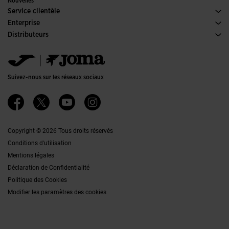
Nouvelles
Service clientèle
Conditions de Vente
Enterprise
Transport-et-livraison
Histoire
Distributeurs
Retours
Code de Conduite
Entrepôt distributeurs
Guide de taille
Canal éthique
Jomanet
FAQs
Politique de qualité et d'environnement
Service Marketing
Contacter
Emplois
Contacter
Suivez-nous sur les réseaux sociaux
Accessibilité
Affiliates
Ethics Channel
Copyright © 2026 Tous droits réservés
Conditions d'utilisation
Mentions légales
Déclaration de Confidentialité
Politique des Cookies
Modifier les paramètres des cookies