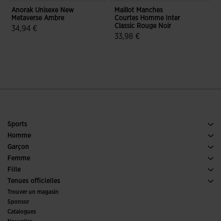
Anorak Unisexe New
Maillot Manches
Metaverse Ambre
Courtes Homme Inter
M
Classic Rouge Noir
34,94 €
33,98 €
4,3 sur 5 Évaluation du client
3,5 sur 5 Évaluation du client
Sports
Running
Homme
Football
Chaussures Homme
Garçon
Padel
Sports
Voir tous les vêtements Garçon
Femme
Tennis
Chaussures Femme
Fille
Trail Running
Sports
Voir tous les vêtements Fille
Tenues officielles
Football
Trouver un magasin
Futsal
Sponsor
Comités et fédérations
Catalogues
Éditions Spéciales