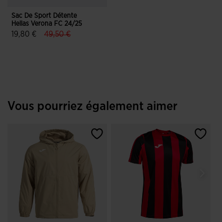
Sac De Sport Détente
Hellas Verona FC 24/25
label.price.reduced.from
label.price.to
19,80 €
49,50 €
3,6 sur 5 Évaluation du client
Vous pourriez également aimer