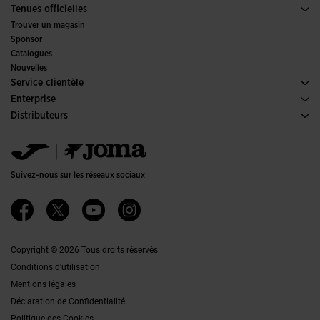
Sports
Voir tous les vêtements Fille
Tenues officielles
Football
Trouver un magasin
Futsal
Sponsor
Comités et fédérations
Catalogues
Éditions Spéciales
Nouvelles
Service clientèle
Conditions de Vente
Enterprise
Transport-et-livraison
Histoire
Distributeurs
Retours
Code de Conduite
Entrepôt distributeurs
Guide de taille
Canal éthique
Jomanet
FAQs
Politique de qualité et d'environnement
Service Marketing
Contacter
Emplois
Contacter
Suivez-nous sur les réseaux sociaux
Accessibilité
Affiliates
Ethics Channel
Copyright © 2026 Tous droits réservés
Conditions d'utilisation
Mentions légales
Déclaration de Confidentialité
Politique des Cookies