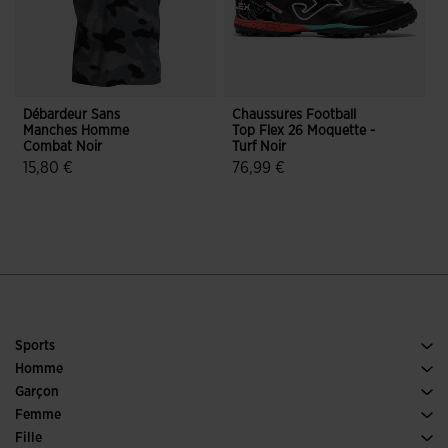
Débardeur Sans
Chaussures Football
M
Manches Homme
Top Flex 26 Moquette -
Combat Noir
Turf Noir
C
15,80 €
76,99 €
4,6 sur 5 Évaluation du client
4,9 sur 5 Évaluation du client
Sports
Running
Homme
Football
Chaussures Homme
Garçon
Padel
Sports
Voir tous les vêtements Garçon
Femme
Tennis
Chaussures Femme
Fille
Trail Running