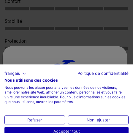
Confort
chaussures, réduisant le risque de torsions et aidant à
prévenir les blessures.
Stabilité
Semelle Omni en caoutchouc DURABILITY, composée de
petits crampons circulaires pour améliorer la durabilité sur
les surfaces dures. Facilite les glissements pour arriver plus
Protection
rapidement à la balle.
Réactivité
français
Politique de confidentialité
Nous utilisons des cookies
Sélectionnez un pays et une langue
Résistance à l’abrasion
Nous pouvons les placer pour analyser les données de nos visiteurs,
améliorer notre site Web, afficher un contenu personnalisé et vous faire
Pays
vivre une expérience inoubliable. Pour plus d'informations sur les cookies
que nous utilisons, ouvrez les paramètres.
La France
Valoraciones (1)
Langue
Refuser
Non, ajuster
Français
Accepter tout