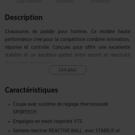
Dual Reactive
Durability
Protection
React
Description
Chaussures de paddle pour homme. Ce modèle haute
performance créé pour la compétition combine innovation,
réponse et contrôle. Conçues pour offrir une excellente
stabilité et un équilibre parfait entre amorti et réactivité
aux joueurs exigeants.
Lire plus
Testées par des joueuses professionnelles telles que Vero
Virseda sur des circuits nationaux et internationaux
Caractéristiques
prestigieux.
Coupe avec système de réglage thermosoudé
Tige en mesh respirant. Ce système intègre de petites
SPORTECH
perforations stratégiquement placées qui permettent un
Empeigne en mesh respirant VTS
flux d'air constant, gardant les pieds frais et secs même
pendant les séances les plus intenses. Le système de
Semelle réactive REACTIVE BALL, avec STABILIS et