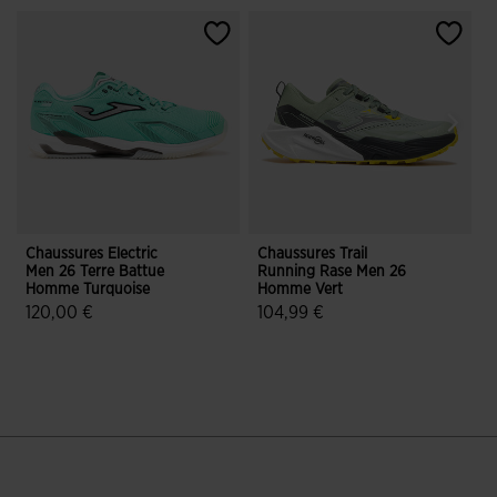
Chaussures Electric
Chaussures Trail
M
Men 26 Terre Battue
Running Rase Men 26
Homme Turquoise
Homme Vert
B
120,00 €
104,99 €
4,6 sur 5 Évaluation du client
4,3 sur 5 Évaluation du client