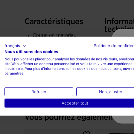
Contrefort EXO COUNTER arrière. Offre un sou
direction, rendant les chaussures plus fermes.
Caractéristiques
Informa
techniq
La semelle est fabriquée en TPU de haute résist
Coupe en matériau
naturel. Sa répartition stratégique des crampons
synthétique (Fibertech)
Terrain :
français
Politique de confiden
traction sans compromettre la durabilité.
semi-sec
Nous utilisons des cookies
Semelle en fibre synthétique
Nous pouvons les placer pour analyser les données de nos visiteurs, améliorer
site Web, afficher un contenu personnalisé et vous faire vivre une expérience
Contrefort arrière EXO
inoubliable. Pour plus d'informations sur les cookies que nous utilisons, ouvrez
paramètres.
Counter
Refuser
Non, ajuster
Accepter tout
Vous pourriez également aim