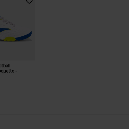
tball
oquette -
nc
ation du client