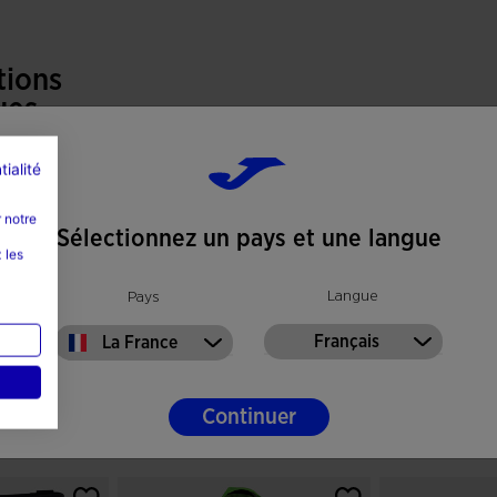
tien supplémentaire lors des changements de
tions
ues
ance, offrant une excellente réponse sur terrain
 réduit la pression sur les appuis et améliore la
 gazon naturel
tialité
 et dur (FG)
 notre
Sélectionnez un pays et une langue
 les
Langue
Pays
Français
La France
Continuer
er