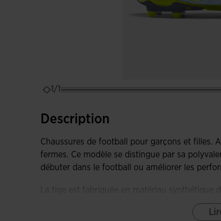
1/1
Description
Chaussures de football pour garçons et filles. 
fermes. Ce modèle se distingue par sa polyvalen
débuter dans le football ou améliorer les perfor
La tige est fabriquée en matériau synthétique d
le ballon pour une plus grande précision à cha
Lir
performances maximales et un confort optimal 