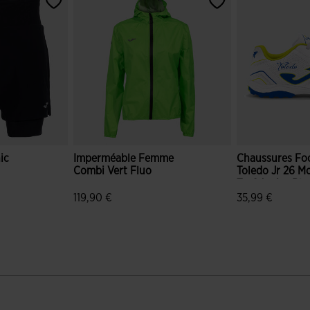
ic
Imperméable Femme
Chaussures Foo
Combi Vert Fluo
Toledo Jr 26 M
Turf Junior Bla
119,90 €
35,99 €
n du client
4,6 sur 5 Évaluation du client
4,7 sur 5 Évalu