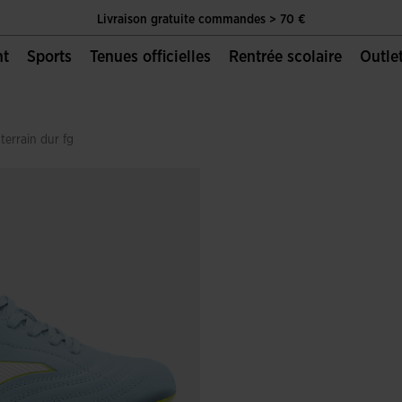
Livraison gratuite commandes > 70 €
nt
Sports
Tenues officielles
Rentrée scolaire
Outle
Unique Page Officielle de Joma Sport
Livraison gratuite commandes > 70 €
Unique Page Officielle de Joma Sport
 terrain dur fg
Livraison gratuite commandes > 70 €