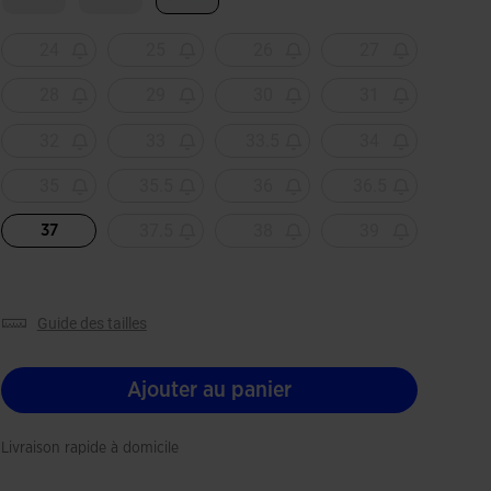
Sélectionné
24
25
26
27
28
29
30
31
32
33
33.5
34
35
35.5
36
36.5
37.5
38
39
37
guide des tailles
Ajouter au panier
Livraison rapide à domicile