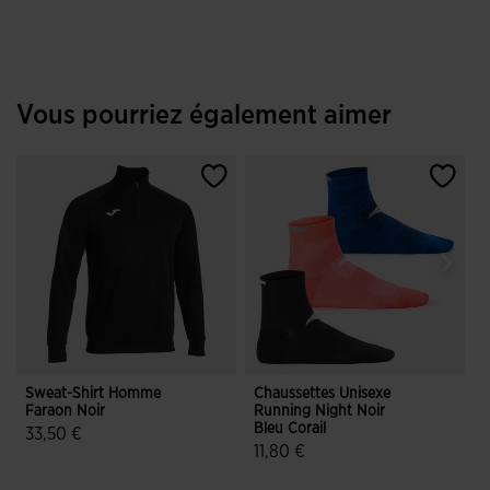
Vous pourriez également aimer
Sweat-Shirt Homme
Chaussettes Unisexe
C
Faraon Noir
Running Night Noir
D
Bleu Corail
U
33,50 €
11,80 €
3,6 sur 5 Évaluation du client
4,6 sur 5 Évaluation du client