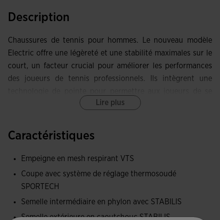
Description
Chaussures de tennis pour hommes. Le nouveau modèle
Electric offre une légèreté et une stabilité maximales sur le
court, un facteur crucial pour améliorer les performances
des joueurs de tennis professionnels. Ils intègrent une
technologie de pointe pour permettre aux joueurs de se
Lire plus
déplacer avec plus d'agilité et de rapidité, facilitant les
déplacements et les changements de direction.
Caractéristiques
Tige fabriquée en mesh technique, un matériau léger et
respirant. Le système VTS permet un flux d'air constant,
Empeigne en mesh respirant VTS
gardant les pieds frais et secs même lors des séances les
Coupe avec système de réglage thermosoudé
plus intenses.
SPORTECH
Ils disposent également de la technologie JOMA
Semelle intermédiaire en phylon avec STABILIS
SPORTECH, un système thermosoudé qui offre un
Semelle extérieure en caoutchouc STABILIS