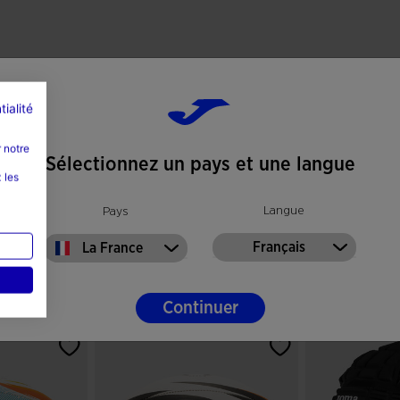
tialité
 notre
Sélectionnez un pays et une langue
 les
Langue
Pays
Français
La France
er
Continuer