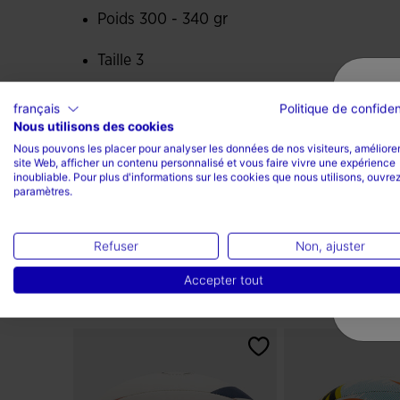
Poids 300 - 340 gr
Taille 3
Rugby
français
Politique de confiden
Nous utilisons des cookies
70% Caoutchouc, 16%
Nous pouvons les placer pour analyser les données de nos visiteurs, améliorer
site Web, afficher un contenu personnalisé et vous faire vivre une expérience
Polyester, 14% Coton
inoubliable. Pour plus d'informations sur les cookies que nous utilisons, ouvrez
paramètres.
Refuser
Non, ajuster
Accepter tout
Vous pourriez également aim