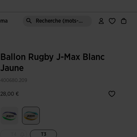
Joma
Recherche (mots-clés, etc.)
Ballon Rugby J-Max Blanc
Jaune
400680.209
28,00 €
Sélectionné
T4
T3