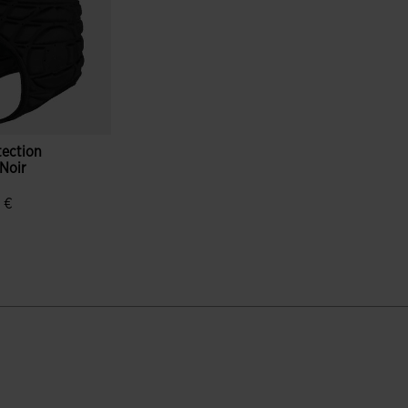
tection
Noir
 €
ation du client