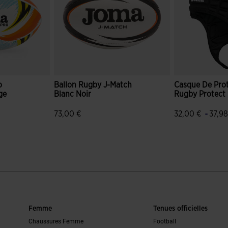
o
Ballon Rugby J-Match
Casque De Pro
ge
Blanc Noir
Rugby Protect 
-
73,00 €
32,00 €
37,98
n du client
3,9 sur 5 Évaluation du client
3,9 sur 5 Évalu
Femme
Tenues officielles
Chaussures Femme
Football