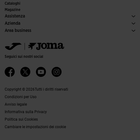
Comitati e federazioni
Cataloghi
Edizioni speciali
Magazine
Assistenza
Condizioni per gli acquisti
Azienda
Trasporti e consegna
Storia
Area business
Resi
Codice di condotta
Area distributori
Guida alle taglie
Canale etico
Jomanet
FAQs
Responsabilità aziendale
Area Marketing
Contatti
Lavora con noi
Contatti
Seguici sui nostri social
Accessibilità
Affiliati
Canale Etico
Copyright © 2026Tutti i diritti riservati
Condizioni per Uso
Avviso legale
Informativa sulla Privacy
Politica sui Cookies
Cambiare le impostazioni dei cookie