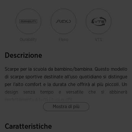
Durability
Flexo
VTS
Descrizione
Scarpe per la scuola da bambino/bambina. Questo modello
di scarpe sportive destinate all'uso quotidiano si distingue
per l'alto comfort e la durata che offrirà ai più piccoli. Un
design senza tempo e versatile che si abbinerà
perfettamente a tutti i tuoi outfit.
Mostra di più
La tomaia è realizzata in materiale sintetico resistente e di
facile manutenzione, poiché per pulirle basterà un panno
Caratteristiche
umido ed è fatta. Sono state applicate perforazioni a favore