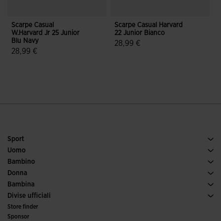
Scarpe Casual
Scarpe Casual Harvard
S
W.Harvard Jr 25 Junior
22 Junior Bianco
W
Blu Navy
B
28,99 €
28,99 €
5 su 5 valutazione dei clienti
3,5 su 5 valutazione dei clienti
Sport
Tennis
Uomo
Calcio
Scarpe uomo
Bambino
Running
Sport
Vedi tutto abbigliamento bambino
Donna
Padel
Abbigliamento donna
Bambina
Trail running
Sport
Vedi tutto abbigliamento bambina
Divise ufficiali
Calcio
Store finder
Calcio a 5
Sponsor