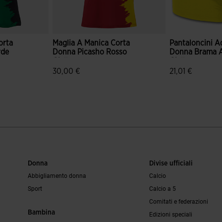
orta
Maglia A Manica Corta
Pantaloncini A
rde
Donna Picasho Rosso
Donna Brama 
Giallo
Giallo
30,00 €
21,01 €
ei clienti
4,5 su 5 valutazione dei clienti
4,5 su 5 valutaz
Donna
Divise ufficiali
Abbigliamento donna
Calcio
Sport
Calcio a 5
Comitati e federazioni
Bambina
Edizioni speciali