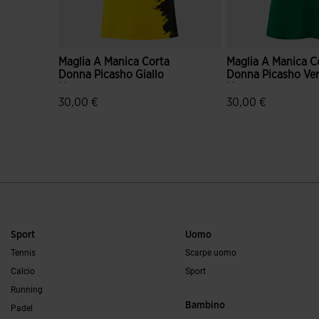
Maglia A Manica Corta
Maglia A Manica C
Donna Picasho Giallo
Donna Picasho Ve
Nero
Nero
30,00 €
30,00 €
5 su 5 valutazione dei clienti
5 su 5 valutazione d
Sport
Uomo
Tennis
Scarpe uomo
Calcio
Sport
Running
Bambino
Padel