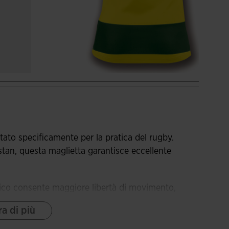
ato specificamente per la pratica del rugby.
astan, questa maglietta garantisce eccellente
stico consente maggiore libertà di movimento,
te assicurano una calzata perfetta al corpo.
a di più
re flessibilità e resistenza all'abrasione.