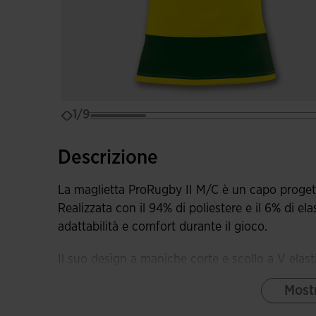
1/9
Descrizione
La maglietta ProRugby II M/C è un capo progett
Realizzata con il 94% di poliestere e il 6% di el
adattabilità e comfort durante il gioco.
Il suo design a maniche corte e scollo a V ela
mentre le maniche raglan e la vestibilità aderen
Mostr
Inoltre, il tessuto elastico e tecnico offre maggio