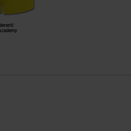
derenti
Academy
ione dei clienti