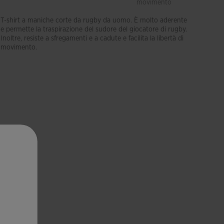
movimento
odori
T-shirt a maniche corte da rugby da uomo. È molto aderente
e permette la traspirazione del sudore del giocatore di rugby.
Inoltre, resiste a sfregamenti e a cadute e facilita la libertà di
movimento.