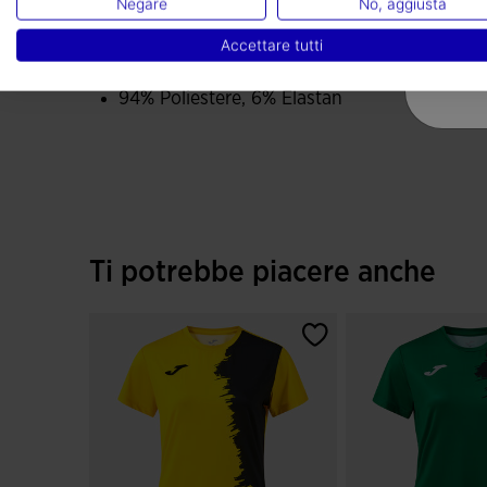
Negare
No, aggiusta
Tipo di vestibilità:
Accettare tutti
leggermente aderente
94% Poliestere, 6% Elastan
Ti potrebbe piacere anche