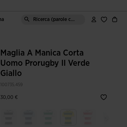
ma
Ricerca (parole chiave, ecc.)
Maglia A Manica Corta
Uomo Prorugby II Verde
Giallo
100735.459
30,00 €