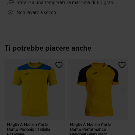
Stirare a una temperatura massima di 110 gradi
Non lavare a secco
Ti potrebbe piacere anche
Maglia A Manica Corta
Maglia A Manica Corta
M
Uomo Phoenix III Giallo
Uomo Performance
U
Blu Reale
Handball Giallo Nero
B