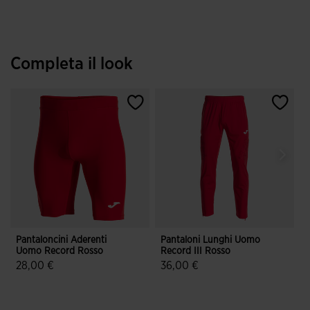
Completa il look
Pantaloncini Aderenti
Pantaloni Lunghi Uomo
T
Uomo Record Rosso
Record III Rosso
U
28,00 €
36,00 €
5 su 5 valutazione dei clienti
4,9 su 5 valutazione dei clienti