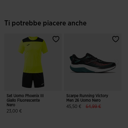
Ti potrebbe piacere anche
Set Uomo Phoenix III
Scarpe Running Victory
Giallo Fluorescente
Men 26 Uomo Nero
B
Nero
label.price.reduced.f
label.price.to
45,50 €
64,99 €
23,00 €
4,7 su 5 valutazione dei clienti
4,7 su 5 valutazione dei clienti