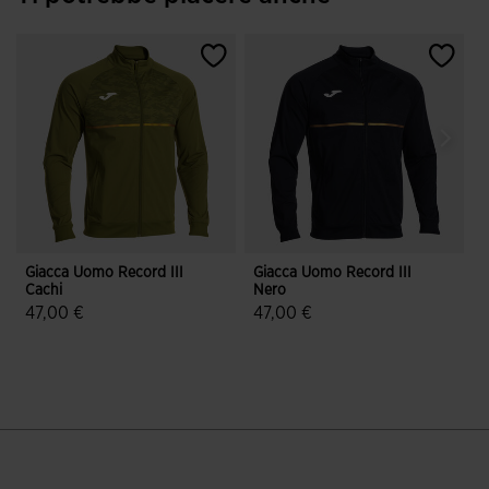
Giacca Uomo Record III
Giacca Uomo Record III
G
Cachi
Nero
B
47,00 €
47,00 €
4,5 su 5 valutazione dei clienti
5 su 5 valutazione dei clienti