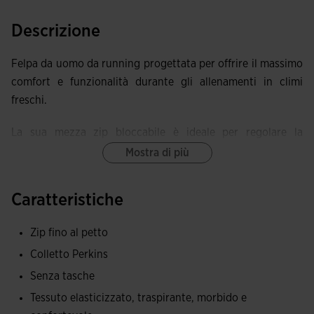
Descrizione
Felpa da uomo da running progettata per offrire il massimo
comfort e funzionalità durante gli allenamenti in climi
freschi.
La sua mezza zip bloccabile è ideale per regolare la
ventilazione, permettendo al corridore di controllare la
Mostra di più
temperatura corporea secondo le esigenze del momento.
Inoltre, dispone di un protettore per il mento per evitare
Caratteristiche
qualsiasi sfregamento o disagio, garantendo un'esperienza
d'uso confortevole.
Zip fino al petto
Colletto Perkins
Il design sublimato frontale aggiunge un tocco moderno e
dinamico.
Senza tasche
Tessuto elasticizzato, traspirante, morbido e
Il tessuto offre una vestibilità elastica che consente una