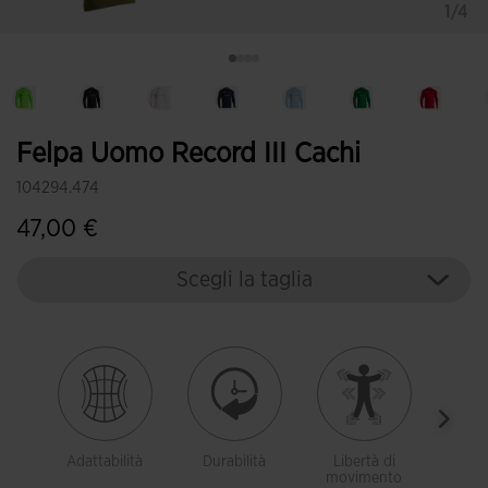
1/4
Felpa Uomo Record III Cachi
104294.474
47,00 €
Scegli la taglia
Adattabilità
Durabilità
Libertà di
Tras
movimento