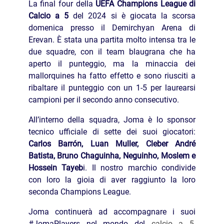
La final four della
UEFA Champions League di
Calcio a 5
del 2024 si è giocata la scorsa
domenica presso il Demirchyan Arena di
Erevan. È stata una partita molto intensa tra le
due squadre, con il team blaugrana che ha
aperto il punteggio, ma la minaccia dei
mallorquines ha fatto effetto e sono riusciti a
ribaltare il punteggio con un 1-5 per laurearsi
campioni per il secondo anno consecutivo.
All’interno della squadra, Joma è lo sponsor
tecnico ufficiale di sette dei suoi giocatori:
Carlos Barrón, Luan Muller, Cleber André
Batista, Bruno Chaguinha, Neguinho, Moslem e
Hossein Tayeb
i. Il nostro marchio condivide
con loro la gioia di aver raggiunto la loro
seconda Champions League.
Joma continuerà ad accompagnare i suoi
#JomaPlayers nel mondo del
calcio a 5
,