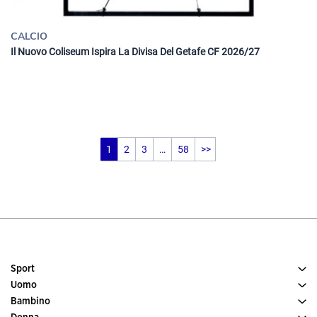
CALCIO
Il Nuovo Coliseum Ispira La Divisa Del Getafe CF 2026/27
1
2
3
…
58
>>
Sport
Uomo
Tennis
Bambino
Scarpe uomo
Calcio