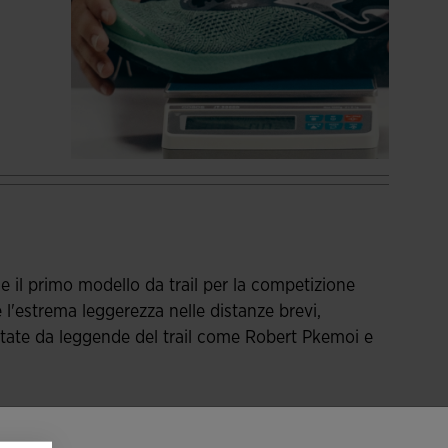
 il primo modello da trail per la competizione
 l'estrema leggerezza nelle distanze brevi,
estate da leggende del trail come Robert Pkemoi e
olto leggero e traspirante grazie alle perforazioni
a di più
ettono la circolazione dell'aria all'interno delle