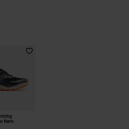
unning
o Nero