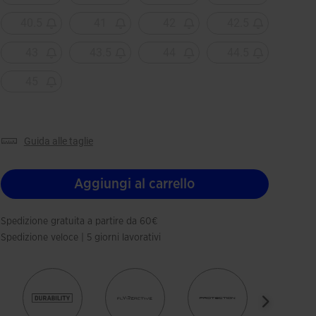
40.5
41
42
42.5
43
43.5
44
44.5
45
guida alle taglie
Aggiungi al carrello
Spedizione gratuita a partire da 60€
Spedizione veloce | 5 giorni lavorativi