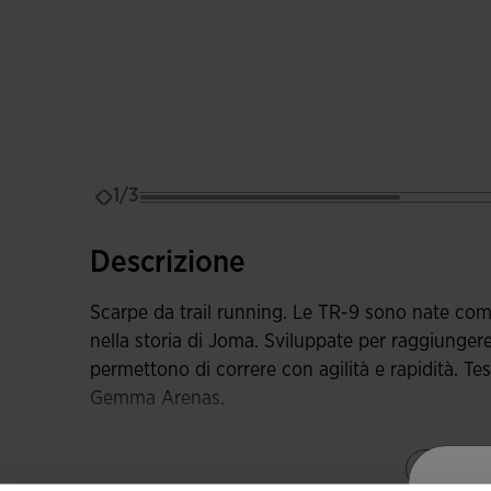
1/3
Descrizione
Scarpe da trail running. Le TR-9 sono nate come
nella storia di Joma. Sviluppate per raggiungere
permettono di correre con agilità e rapidità. T
Gemma Arenas.
Tomaia realizzata in mesh rifinito in Jacquard, m
Mostr
che ottimizzano la ventilazione del sudore e perm