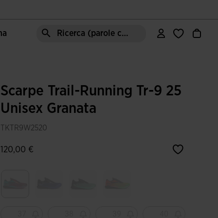
ma
Ricerca (parole chiave, ecc.)
Scarpe Trail-Running Tr-9 25
Unisex Granata
TKTR9W2520
120,00 €
Selezionando
37
38
39
40