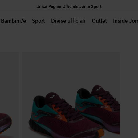
Unica Pagina Ufficiale Joma Sport
Spedizione gratuita a partire da 60€
Bambini/e
Sport
Divise ufficiali
Outlet
Inside Jo
Unica Pagina Ufficiale Joma Sport
Spedizione gratuita a partire da 60€