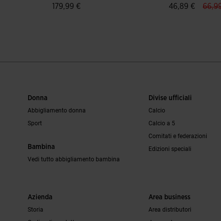
label
179,99 €
46,89 €
66,9
ei clienti
4 su 5 valutazione dei clienti
3,4 su 5 valutaz
Donna
Divise ufficiali
Abbigliamento donna
Calcio
Sport
Calcio a 5
Comitati e federazioni
Bambina
Edizioni speciali
Vedi tutto abbigliamento bambina
Azienda
Area business
Storia
Area distributori