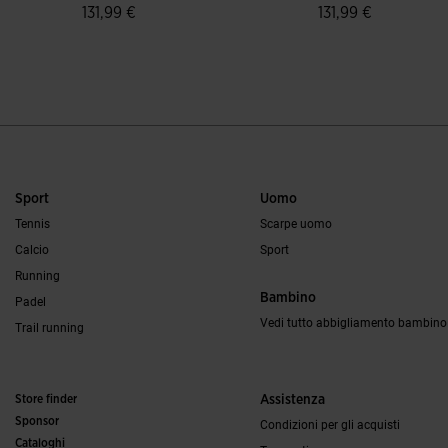
131,99 €
131,99 €
4,1 su 5 valutazione dei clienti
5 su 5 valutazione d
Sport
Uomo
Tennis
Scarpe uomo
Calcio
Sport
Running
Bambino
Padel
Vedi tutto abbigliamento bambino
Trail running
Store finder
Assistenza
Sponsor
Condizioni per gli acquisti
Cataloghi