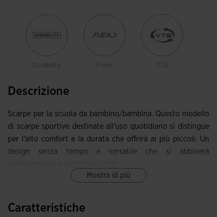
Durability
Flexo
VTS
Descrizione
Scarpe per la scuola da bambino/bambina. Questo modello
di scarpe sportive destinate all'uso quotidiano si distingue
per l'alto comfort e la durata che offrirà ai più piccoli. Un
design senza tempo e versatile che si abbinerà
perfettamente a tutti i tuoi outfit.
Mostra di più
La tomaia è realizzata in materiale sintetico resistente e di
facile manutenzione, poiché per pulirle basterà un panno
Caratteristiche
umido ed è fatta. Sono state applicate perforazioni a favore