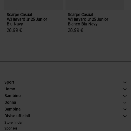
Scarpe Casual
Scarpe Casual
S
W.Harvard Jr 25 Junior
W.Harvard Jr 25 Junior
2
Blu Navy
Bianco Blu Navy
28,99 €
28,99 €
3,5 su 5 valutazione dei clienti
4,6 su 5 valutazione dei clienti
Sport
Tennis
Uomo
Calcio
Scarpe uomo
Bambino
Running
Sport
Vedi tutto abbigliamento bambino
Donna
Padel
Abbigliamento donna
Bambina
Trail running
Sport
Vedi tutto abbigliamento bambina
Divise ufficiali
Calcio
Store finder
Calcio a 5
Sponsor