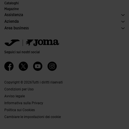
Comitati e federazioni
Cataloghi
Edizioni speciali
Magazine
Assistenza
Condizioni per gli acquisti
Azienda
Trasporti e consegna
Storia
Area business
Resi
Codice di condotta
Area distributori
Guida alle taglie
Canale etico
Jomanet
FAQs
Responsabilità aziendale
Area Marketing
Contatti
Lavora con noi
Contatti
Seguici sui nostri social
Accessibilità
Affiliati
Canale Etico
Copyright © 2026Tutti i diritti riservati
Condizioni per Uso
Avviso legale
Informativa sulla Privacy
Politica sui Cookies
Cambiare le impostazioni dei cookie