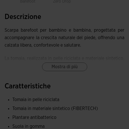
Barefoot
Zero Drop
Descrizione
Scarpa barefoot per bambino e bambina, progettata per
accompagnare la crescita naturale del piede, offrendo una
calzata libera, confortevole e salutare.
La tomaia, realizzata in pelle riciclata e materiale sintetico,
garantisce durabilità, flessibilità e traspirabilità, offrendo
Mostra di più
una calzata comoda e una finitura resistente, contribuendo
al contempo alla sostenibilità.
Caratteristiche
Incorpora una soletta antibatterica che previene i cattivi
Tomaia in pelle riciclata
odori e assorbe il sudore rapidamente, mantenendo i piedi
Tomaia in materiale sintetico (FIBERTECH)
freschi e asciutti per tutto il giorno.
Plantare antibatterico
La suola JOMA BAREFOOT, realizzata in gomma ultra
Suola in gomma