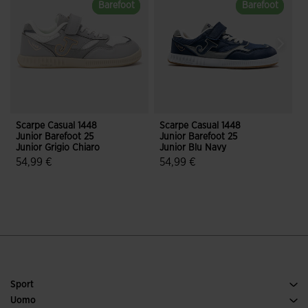
Barefoot
Barefoot
Barefoot
Barefoot
Scarpe Casual 1448
Scarpe Casual 1448
S
Junior Barefoot 25
Junior Barefoot 25
J
Junior Grigio Chiaro
Junior Blu Navy
J
54,99 €
54,99 €
3,9 su 5 valutazione dei clienti
3,9 su 5 valutazione dei clienti
Sport
Tennis
Uomo