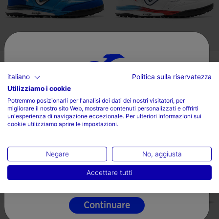
Scarpe Da Calcio Top Flex
Scarpe Da Calcio Top Flex
Rebound 26 Sintetic...
Rebound 26 Sintetic...
italiano
Politica sulla riservatezza
92,99 €
92,99 €
Utilizziamo i cookie
Scegli il tuo paese e la tua lingua
3 Colores
3 Colores
Potremmo posizionarli per l'analisi dei dati dei nostri visitatori, per
migliorare il nostro sito Web, mostrare contenuti personalizzati e offrirti
Paese
un'esperienza di navigazione eccezionale. Per ulteriori informazioni sui
cookie utilizziamo aprire le impostazioni.
Italia
3,8 su 5 valutazione dei clienti
3,5 su 5 valutazione dei clienti
Lingua
Negare
No, aggiusta
Italiano
Accettare tutti
Continuare