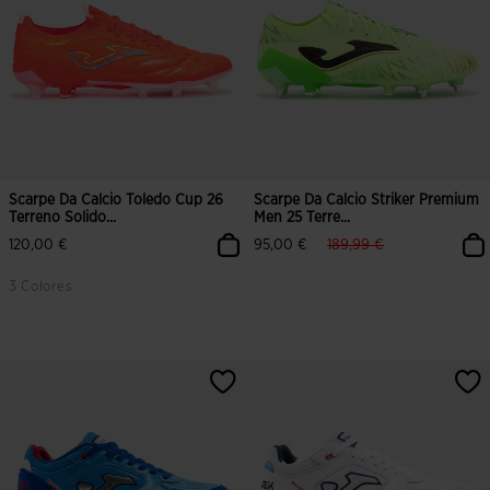
Scarpe Da Calcio Toledo Cup 26
Scarpe Da Calcio Striker Premium
Terreno Solido...
Men 25 Terre...
label.price.reduced.fro
label.price.to
120,00 €
95,00 €
189,99 €
3 Colores
3,9 su 5 valutazione dei clienti
4,5 su 5 valutazione dei clienti