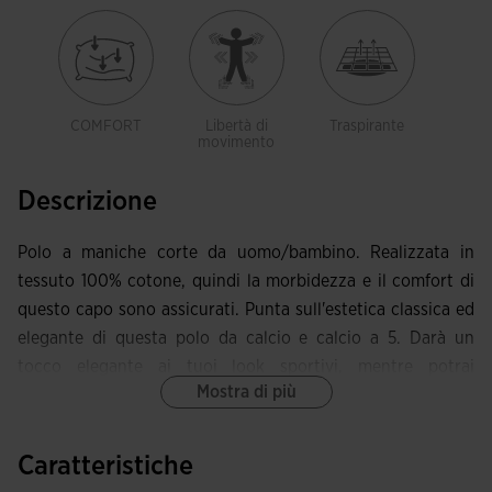
COMFORT
Libertà di
Traspirante
movimento
Descrizione
Polo a maniche corte da uomo/bambino. Realizzata in
tessuto 100% cotone, quindi la morbidezza e il comfort di
questo capo sono assicurati. Punta sull'estetica classica ed
elegante di questa polo da calcio e calcio a 5. Darà un
tocco elegante ai tuoi look sportivi, mentre potrai
Mostra di più
indossarlo nei tuoi outfit di tutti i giorni.
Si caratterizza per il collo a polo con tre bottoni
Caratteristiche
personalizzati che garantiscono libertà di movimento con