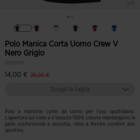
1/3
Selezionando
Polo Manica Corta Uomo Crew V
Nero Grigio
103297.111
label.price.reduced.from
label.price.to
14,00 €
28,00 €
Scegli la taglia
Polo a maniche corte da uomo per l'uso quotidiano.
L'apertura sul collo e il tessuto 100% cotone mantengono la
pelle confortevole e asciutta, oltre a fornire comfort allo
sportivo.