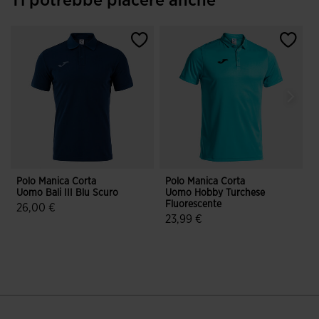
Ti potrebbe piacere anche
Polo Manica Corta
Polo Manica Corta
B
Uomo Bali III Blu Scuro
Uomo Hobby Turchese
T
Fluorescente
26,00 €
23,99 €
5 su 5 valutazione dei clienti
5 su 5 valutazione dei clienti