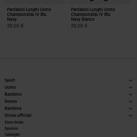
Pantaloni Lunghi Uomo
Pantaloni Lunghi Uomo
P
Championship IV Blu
Championship IV Blu
C
Navy
Navy Bianco
29,00 €
29,00 €
5 su 5 valutazione dei clienti
3,9 su 5 valutazione dei clienti
Sport
Tennis
Uomo
Calcio
Scarpe uomo
Bambino
Running
Sport
Vedi tutto abbigliamento bambino
Donna
Padel
Abbigliamento donna
Bambina
Trail running
Sport
Vedi tutto abbigliamento bambina
Divise ufficiali
Calcio
Store finder
Calcio a 5
Sponsor
Comitati e federazioni
Cataloghi