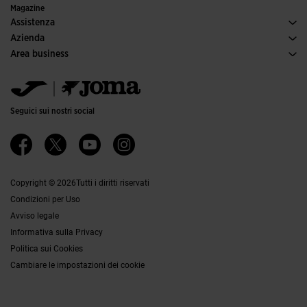
Edizioni speciali
Magazine
Assistenza
Condizioni per gli acquisti
Azienda
Trasporti e consegna
Storia
Area business
Resi
Codice di condotta
Area distributori
Guida alle taglie
Canale etico
Jomanet
FAQs
Responsabilità aziendale
Area Marketing
Contatti
Lavora con noi
Contatti
Seguici sui nostri social
Accessibilità
Affiliati
Canale Etico
Copyright © 2026Tutti i diritti riservati
Condizioni per Uso
Avviso legale
Informativa sulla Privacy
Politica sui Cookies
Cambiare le impostazioni dei cookie