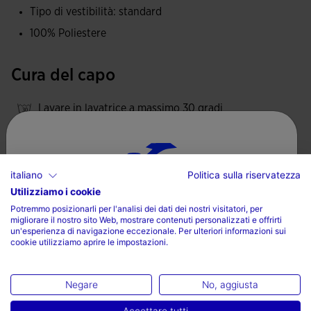
Tipo di vestibilità: standard
100% Poliestere
Cura del capo
Lavare in lavatrice a massimo 30 gradi
Non utilizzare candeggina
Non utilizzare asciugatrice
italiano
Politica sulla riservatezza
Stirare a una temperatura massima di 110 gradi
Utilizziamo i cookie
Scegli il tuo paese e la tua lingua
Non lavare a secco
Potremmo posizionarli per l'analisi dei dati dei nostri visitatori, per
migliorare il nostro sito Web, mostrare contenuti personalizzati e offrirti
Paese
un'esperienza di navigazione eccezionale. Per ulteriori informazioni sui
cookie utilizziamo aprire le impostazioni.
Italia
Valoraciones (3)
Lingua
Negare
No, aggiusta
Italiano
Accettare tutti