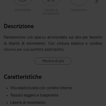
Adattabilità
Libertà di
Traspirante
Legg
movimento
Descrizione
Pantaloncino con spacco arrotondato sul lato per favorire
la libertà di movimento. Con cintura elastica e cordino
interno per una perfetta adattabilità.
Mostra di più
Caratteristiche
Vita elasticizzata con cordino interno
Tessuto leggero e traspirante
Libertà di movimento