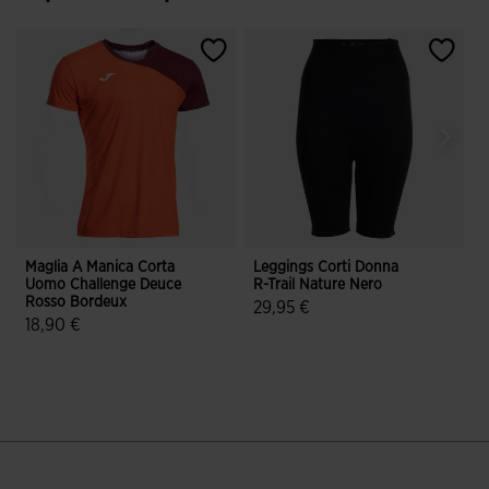
Maglia A Manica Corta
Leggings Corti Donna
B
Uomo Challenge Deuce
R-Trail Nature Nero
G
Rosso Bordeux
29,95 €
18,90 €
3,2 su 5 valutazione dei clienti
5 su 5 valutazione dei clienti