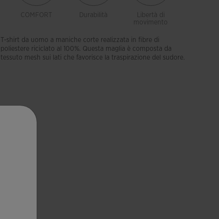
COMFORT
Durabilità
Libertà di
Traspiran
movimento
T-shirt da uomo a maniche corte realizzata in fibre di
poliestere riciclato al 100%. Questa maglia è composta da
tessuto mesh sui lati che favorisce la traspirazione del sudore.