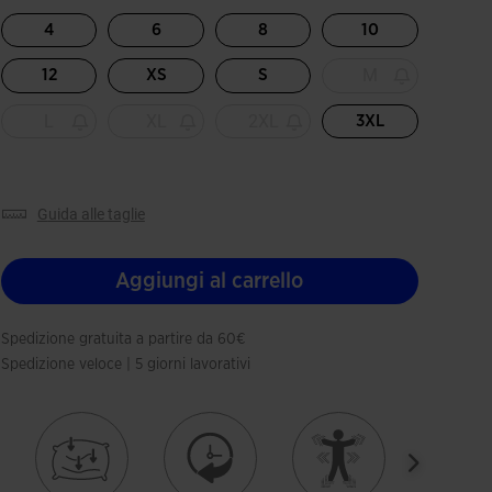
Selezionando
4
6
8
10
M
12
XS
S
L
XL
2XL
3XL
guida alle taglie
Aggiungi al carrello
Spedizione gratuita a partire da 60€
Spedizione veloce | 5 giorni lavorativi