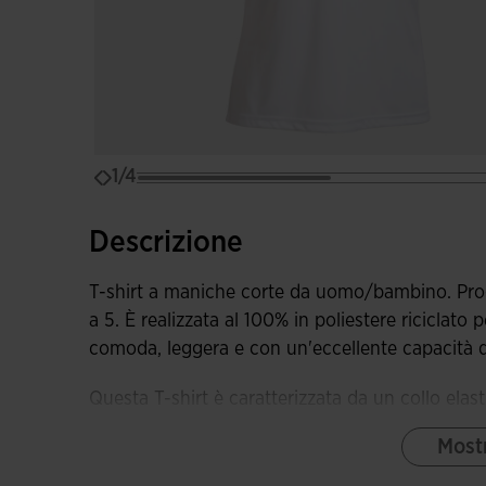
1/4
Descrizione
T-shirt a maniche corte da uomo/bambino. Proget
a 5. È realizzata al 100% in poliestere riciclato 
comoda, leggera e con un'eccellente capacità d
Questa T-shirt è caratterizzata da un collo ela
si tratta di muoversi.
Mostr
Per quanto riguarda la realizzazione, è stata cr