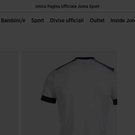
Unica Pagina Ufficiale Joma Sport
Spedizione gratuita a partire da 60€
Bambini/e
Sport
Divise ufficiali
Outlet
Inside Jo
Unica Pagina Ufficiale Joma Sport
Spedizione gratuita a partire da 60€