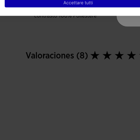
Accettare tutti
Poliestere riciclato / Tessuto
contrasto 100% Poliestere
Valoraciones (8)