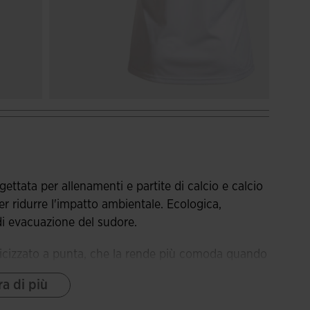
tata per allenamenti e partite di calcio e calcio
per ridurre l'impatto ambientale. Ecologica,
i evacuazione del sudore.
sticizzato a punta, che la rende più comoda quando
a di più
eata al 100% con poliestere riciclato in un processo