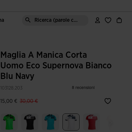
ma
Ricerca (parole chiave, ecc.)
Maglia A Manica Corta
Uomo Eco Supernova Bianco
Blu Navy
103128.203
label.price.reduced.from
label.price.to
15,00 €
30,00 €