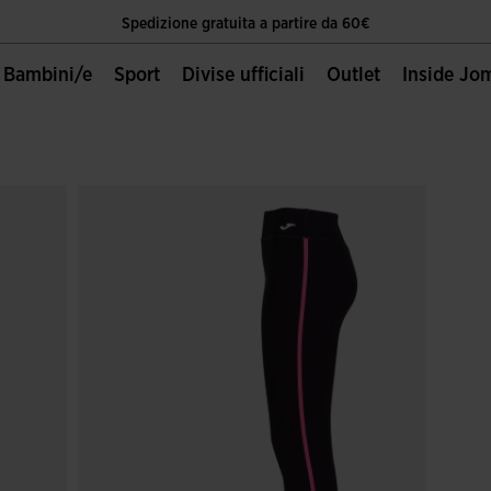
Spedizione gratuita a partire da 60€
Unica Pagina Ufficiale Joma Sport
Bambini/e
Sport
Divise ufficiali
Outlet
Inside Jo
Spedizione gratuita a partire da 60€
Unica Pagina Ufficiale Joma Sport
Spedizione gratuita a partire da 60€