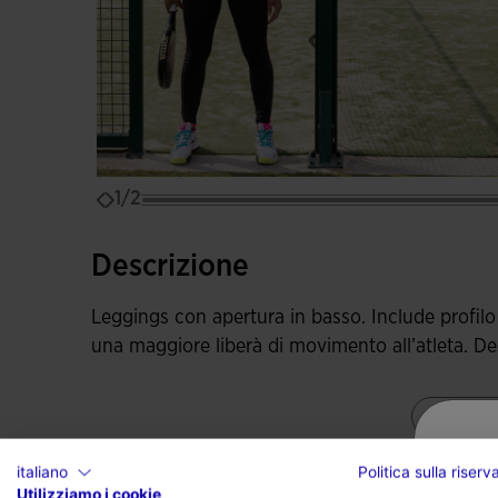
1/2
Descrizione
Leggings con apertura in basso. Include profilo 
una maggiore liberà di movimento all’atleta. Des
Mostr
italiano
Politica sulla riser
Utilizziamo i cookie