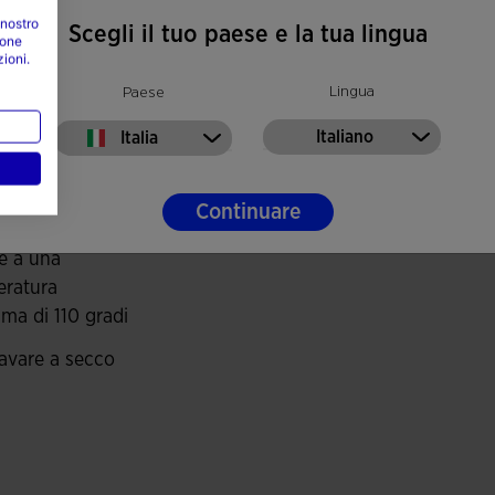
l capo
 nostro
Scegli il tuo paese e la tua lingua
ione
zioni.
e in lavatrice a
Lingua
Paese
mo 30 gradi
tilizzare
Italiano
Italia
eggina
tilizzare
Continuare
gatrice
re a una
ratura
ma di 110 gradi
avare a secco