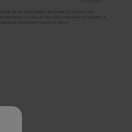
movimento
elastic
Leggings da tennis/padel da donna. Le cuciture anti
sfregamento e il tessuto flessibile e aderente aumentano la
libertà di movimento durante il gioco.