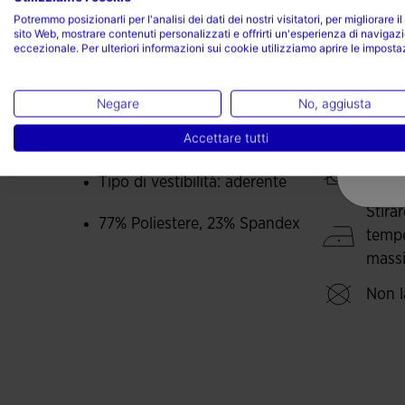
Caratteristiche
Cura de
Potremmo posizionarli per l'analisi dei dati dei nostri visitatori, per migliorare il
sito Web, mostrare contenuti personalizzati e offrirti un'esperienza di navigaz
eccezionale. Per ulteriori informazioni sui cookie utilizziamo aprire le imposta
Inserti in tessuto a rete
Lavar
massi
Tessuto elasticizzato
Negare
No, aggiusta
Non u
cand
Accettare tutti
Libertà di movimento
Non u
Tipo di vestibilità: aderente
asciu
Stira
77% Poliestere, 23% Spandex
tempe
massi
Non l