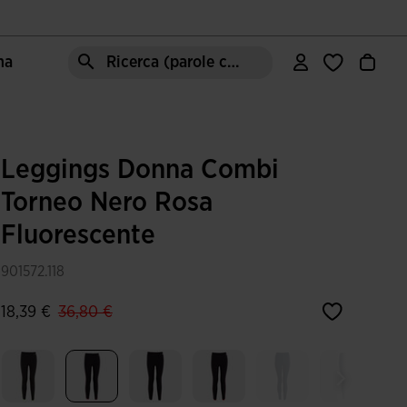
ma
Ricerca (parole chiave, ecc.)
Leggings Donna Combi
Torneo Nero Rosa
Fluorescente
901572.118
label.price.reduced.from
label.price.to
18,39 €
36,80 €