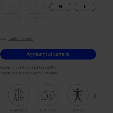
Selezionando
XS
S
M
L
XL
2XL
guida alle taglie
Aggiungi al carrello
Spedizione gratuita a partire da 60€
Spedizione veloce | 5 giorni lavorativi
Adattabilità
COMFORT
Libertà di
Tessut