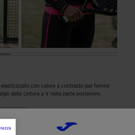
elasticizzato con colore a contrasto per fornire
ign della cintura a V nella parte posteriore.
a di più
vatezza