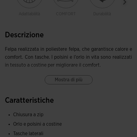
Adattabilità
COMFORT
Durabilità
Libe
mov
Descrizione
Felpa realizzata in poliestere felpa, che garantisce calore e
comfort. Con tasche. I polsini e l'orlo in vita sono realizzati
in tessuto a costine per migliorare il comfort.
Mostra di più
Caratteristiche
Chiusura a zip
Orlo e polsini a costine
Tasche laterali