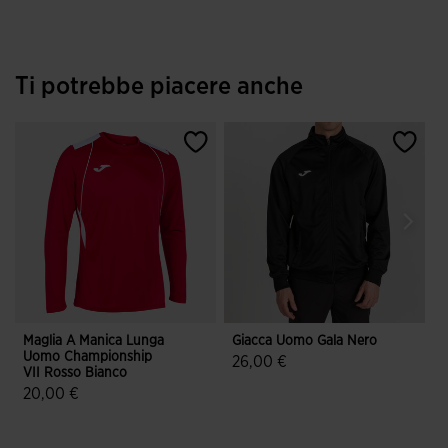
Ti potrebbe piacere anche
Maglia A Manica Lunga
Giacca Uomo Gala Nero
A
Uomo Championship
26,00 €
VII Rosso Bianco
5 su 5 valutazione dei clienti
20,00 €
4,7 su 5 valutazione dei clienti