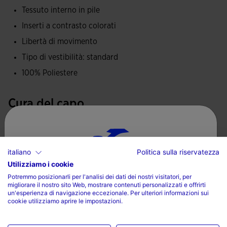
Tessuto interno in pile
Inserti a contrasto colorati
Libertà di movimento
Tipo di vestibilità: standard
100% Poliestere
Cura del capo
Lavare in lavatrice a massimo 30 gradi
Non utilizzare candeggina
italiano
Politica sulla riservatezza
Non utilizzare asciugatrice
Utilizziamo i cookie
Scegli il tuo paese e la tua lingua
Potremmo posizionarli per l'analisi dei dati dei nostri visitatori, per
Stirare a una temperatura massima di 110 gradi
migliorare il nostro sito Web, mostrare contenuti personalizzati e offrirti
Paese
un'esperienza di navigazione eccezionale. Per ulteriori informazioni sui
Non lavare a secco
cookie utilizziamo aprire le impostazioni.
Italia