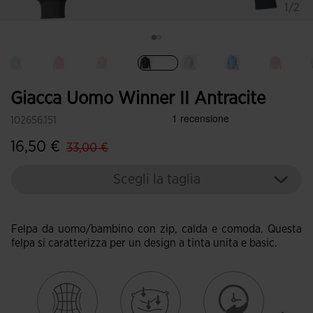
1/2
Selezionando
Giacca Uomo Winner II Antracite
102656.151
label.price.reduced.from
label.price.to
16,50 €
33,00 €
Scegli la taglia
Felpa da uomo/bambino con zip, calda e comoda. Questa
felpa si caratterizza per un design a tinta unita e basic.