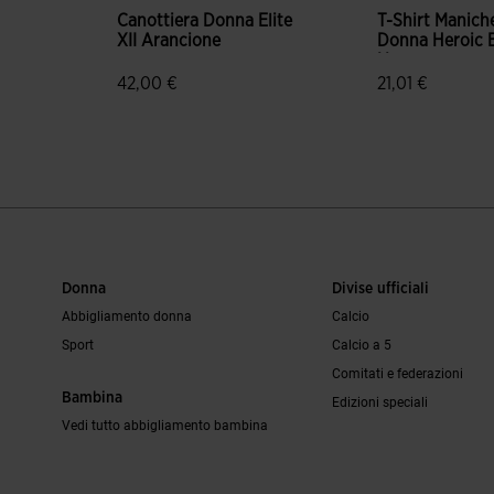
Canottiera Donna Elite
T-Shirt Manich
XII Arancione
Donna Heroic 
Nero
42,00 €
21,01 €
 dei clienti
5 su 5 valutazione dei clienti
5 su 5 valutazio
Donna
Divise ufficiali
Abbigliamento donna
Calcio
Sport
Calcio a 5
Comitati e federazioni
Bambina
Edizioni speciali
Vedi tutto abbigliamento bambina