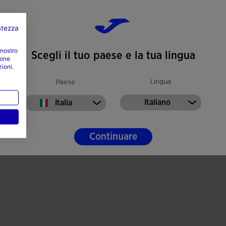
vatezza
 nostro
Scegli il tuo paese e la tua lingua
ione
zioni.
Lingua
Paese
Italiano
Italia
Continuare