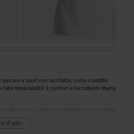
 giocare a sport con racchetta, come il paddle,
l'alta traspirabilità, il comfort e l'eccellente libertà
per liberare le scapole e permettere una completa
iture termosaldate, il cui scopo è aumentare il
a di più
retro, ha cuciture piatte Flatlock con lo stesso