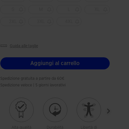
S
M
L
XL
2XL
3XL
4XL
guida alle taglie
Aggiungi al carrello
Spedizione gratuita a partire da 60€
Spedizione veloce | 5 giorni lavorativi
Alta qualità
Durabilità
Libertà di
Traspiran