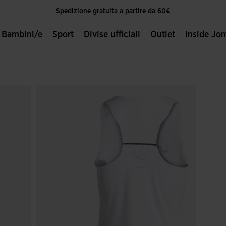
Spedizione gratuita a partire da 60€
Unica Pagina Ufficiale Joma Sport
Bambini/e
Sport
Divise ufficiali
Outlet
Inside Jo
Spedizione gratuita a partire da 60€
Unica Pagina Ufficiale Joma Sport
Spedizione gratuita a partire da 60€