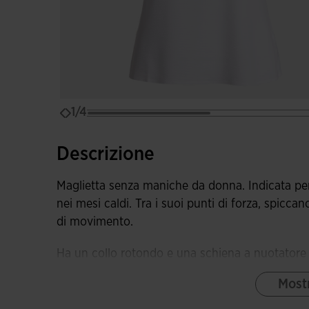
1/4
Descrizione
Maglietta senza maniche da donna. Indicata per
nei mesi caldi. Tra i suoi punti di forza, spiccano 
di movimento.
Ha un collo rotondo e una schiena a nuotatore 
libertà di movimento. Tutti i dettagli hanno cuc
Mostr
comfort e prevenire sfregamenti sulla pelle. Sul 
obiettivo.