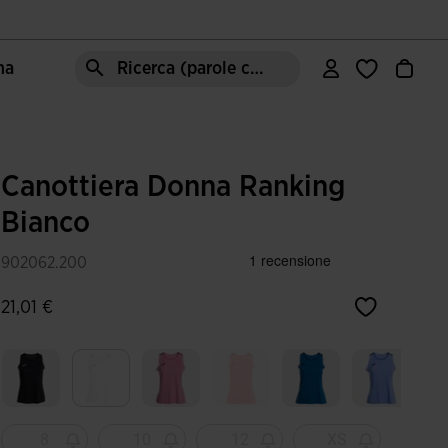
ma
Ricerca (parole chiave, ecc.)
Canottiera Donna Ranking
Bianco
902062.200
21,01 €
Selezionando
8
10
12
XS