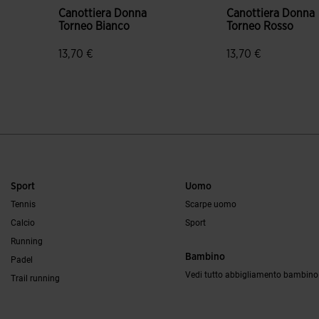
Canottiera Donna
Canottiera Donna
Torneo Bianco
Torneo Rosso
13,70 €
13,70 €
5 su 5 valutazione dei clienti
4,2 su 5 valutazione
Sport
Uomo
Tennis
Scarpe uomo
Calcio
Sport
Running
Bambino
Padel
Vedi tutto abbigliamento bambino
Trail running