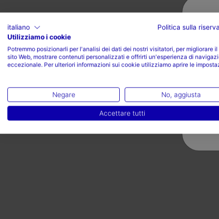
italiano
Politica sulla riser
Utilizziamo i cookie
Potremmo posizionarli per l'analisi dei dati dei nostri visitatori, per migliorare il
sito Web, mostrare contenuti personalizzati e offrirti un'esperienza di navigaz
Valoraciones (1)
eccezionale. Per ulteriori informazioni sui cookie utilizziamo aprire le imposta
Negare
No, aggiusta
Accettare tutti