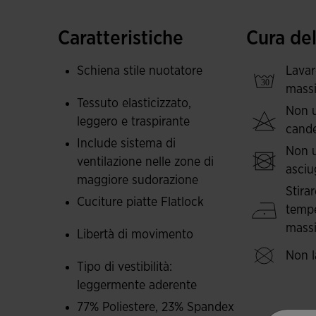
Questa maglietta super leggera è realizzata con
Caratteristiche
Cura de
traspirante grazie alle perforazioni VTS inserite 
sistema, si crea un flusso d'aria che consente 
Schiena stile nuotatore
Lavar
massi
Il logo Joma è in silicone termosaldato con 
Tessuto elasticizzato,
Non u
peso extra e aumenta il comfort.
leggero e traspirante
cand
Include sistema di
Non u
ventilazione nelle zone di
asciu
maggiore sudorazione
Stira
Cuciture piatte Flatlock
tempe
massi
Libertà di movimento
Non l
Tipo di vestibilità:
leggermente aderente
77% Poliestere, 23% Spandex