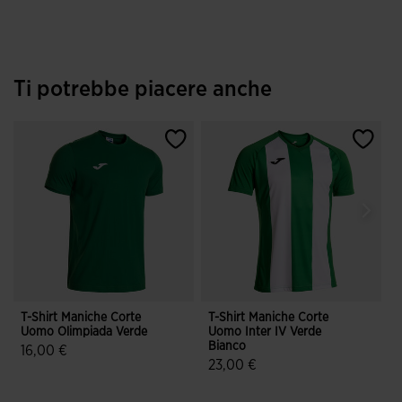
Ti potrebbe piacere anche
T-Shirt Maniche Corte
T-Shirt Maniche Corte
T
Uomo Olimpiada Verde
Uomo Inter IV Verde
Bianco
16,00 €
23,00 €
3,9 su 5 valutazione dei clienti
4,3 su 5 valutazione dei clienti