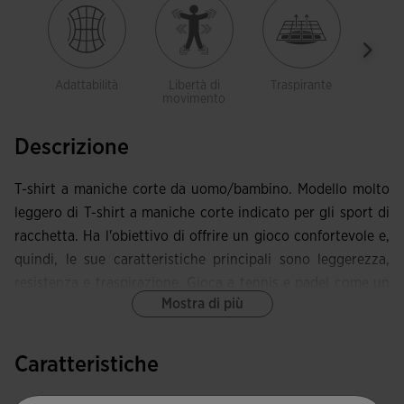
Adattabilità
Libertà di
Traspirante
Legg
movimento
Descrizione
T-shirt a maniche corte da uomo/bambino. Modello molto
leggero di T-shirt a maniche corte indicato per gli sport di
racchetta. Ha l'obiettivo di offrire un gioco confortevole e,
quindi, le sue caratteristiche principali sono leggerezza,
resistenza e traspirazione. Gioca a tennis e padel come un
Mostra di più
vero professionista.
Con collo a punta confezionato in tessuto base
Caratteristiche
elasticizzato per offrire libertà di movimento.