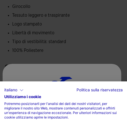
Girocollo
Logo Joma serigrafato.
Tessuto leggero e traspirante
Logo stampato
Libertà di movimento
Tipo di vestibilità: standard
100% Poliestere
Cura del capo
Lavare in lavatrice a massimo 30 gradi
italiano
Politica sulla riservatezza
Non utilizzare candeggina
Utilizziamo i cookie
Scegli il tuo paese e la tua lingua
Non utilizzare asciugatrice
Potremmo posizionarli per l'analisi dei dati dei nostri visitatori, per
migliorare il nostro sito Web, mostrare contenuti personalizzati e offrirti
Paese
Stirare a una temperatura massima di 110 gradi
un'esperienza di navigazione eccezionale. Per ulteriori informazioni sui
cookie utilizziamo aprire le impostazioni.
Non lavare a secco
Italia