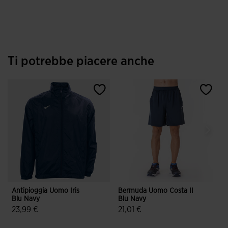
Ti potrebbe piacere anche
Antipioggia Uomo Iris
Bermuda Uomo Costa II
Blu Navy
Blu Navy
C
23,99 €
21,01 €
5 su 5 valutazione dei clienti
4,4 su 5 valutazione dei clienti