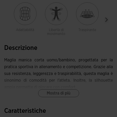
Adattabilità
Libertà di
Traspirante
Legg
movimento
Descrizione
Maglia manica corta uomo/bambino, progettata per la
pratica sportiva in allenamento e competizione. Grazie alla
sua resistenza, leggerezza e traspirabilità, questa maglia è
sinonimo di comodità per l'atleta. Inoltre, la silhouette
ampia permette di giocare con comfort.
Mostra di più
Si caratterizza per il collo rotondo elastico per ottenere
una vestibilità più confortevole. Inoltre, questa maglia
Caratteristiche
sportiva permette all'atleta di muoversi in totale libertà.