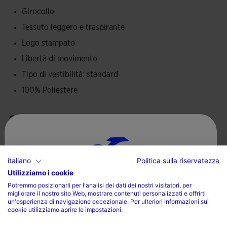
Girocollo
Logo Joma serigrafato.
Tessuto leggero e traspirante
Logo stampato
Libertà di movimento
Tipo di vestibilità: standard
100% Poliestere
Cura del capo
Lavare in lavatrice a massimo 30 gradi
italiano
Politica sulla riservatezza
Non utilizzare candeggina
Utilizziamo i cookie
Scegli il tuo paese e la tua lingua
Non utilizzare asciugatrice
Potremmo posizionarli per l'analisi dei dati dei nostri visitatori, per
migliorare il nostro sito Web, mostrare contenuti personalizzati e offrirti
Paese
Stirare a una temperatura massima di 110 gradi
un'esperienza di navigazione eccezionale. Per ulteriori informazioni sui
cookie utilizziamo aprire le impostazioni.
Non lavare a secco
Italia