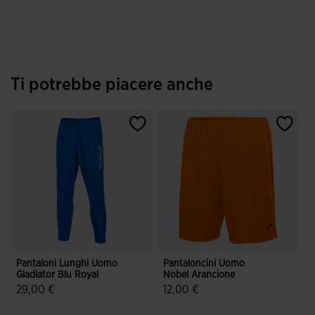
Ti potrebbe piacere anche
Pantaloni Lunghi Uomo
Pantaloncini Uomo
T
Gladiator Blu Royal
Nobel Arancione
U
R
29,00 €
12,00 €
3,8 su 5 valutazione dei clienti
5 su 5 valutazione dei clienti