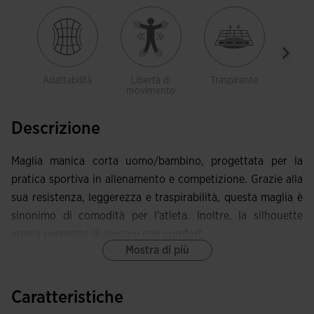
Adattabilità
Libertà di
Traspirante
Legg
movimento
Descrizione
Maglia manica corta uomo/bambino, progettata per la
pratica sportiva in allenamento e competizione. Grazie alla
sua resistenza, leggerezza e traspirabilità, questa maglia è
sinonimo di comodità per l'atleta. Inoltre, la silhouette
ampia permette di giocare con comfort.
Mostra di più
Si caratterizza per il collo rotondo elastico per ottenere
una vestibilità più confortevole. Inoltre, questa maglia
Caratteristiche
sportiva permette all'atleta di muoversi in totale libertà.