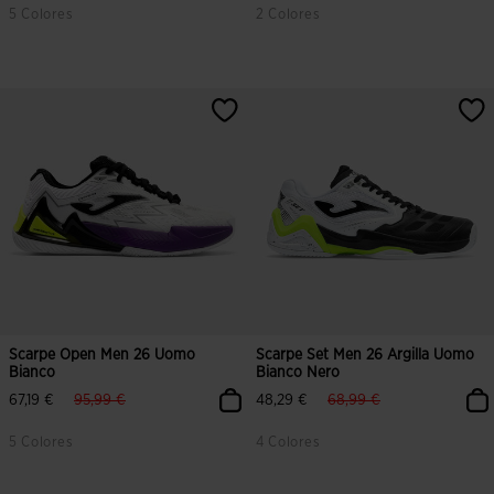
5 Colores
2 Colores
Scarpe Open Men 26 Uomo
Scarpe Set Men 26 Argilla Uomo
Bianco
Bianco Nero
label.price.reduced.from
label.price.to
label.price.reduced.from
label.price.to
67,19 €
95,99 €
48,29 €
68,99 €
5 Colores
4 Colores