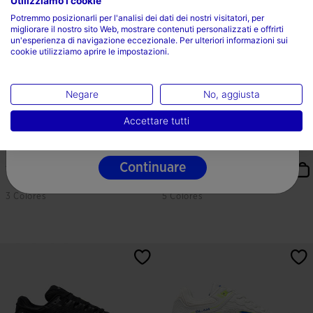
Utilizziamo i cookie
Scegli il tuo paese e la tua lingua
Potremmo posizionarli per l'analisi dei dati dei nostri visitatori, per
migliorare il nostro sito Web, mostrare contenuti personalizzati e offrirti
Paese
un'esperienza di navigazione eccezionale. Per ulteriori informazioni sui
cookie utilizziamo aprire le impostazioni.
Italia
Lingua
Negare
No, aggiusta
Italiano
Accettare tutti
Scarpe Electric Men 26 Argilla
Scarpe Spin Lady 26 Donna Nero
Uomo Turchese
Continuare
120,00 €
79,99 €
3 Colores
5 Colores