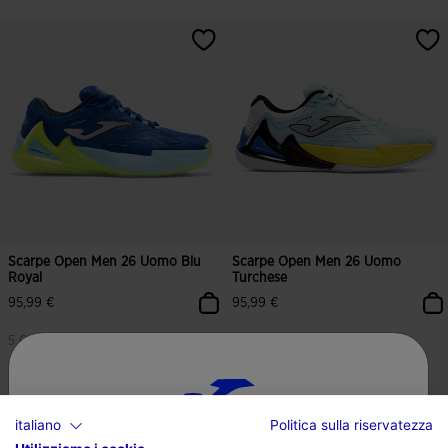
Scarpe Open Men 26 Uomo Blu
Scarpe Open Men 26 Uomo
Royal
Turchese
95,99 €
95,99 €
5 Colores
5 Colores
italiano
Politica sulla riservatezza