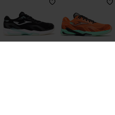
Scarpe Electric Men 26 Argilla
Scarpe Ultra Light Men 26 Uomo
Uomo Nero
Arancione
120,00 €
120,00 €
3 Colores
2 Colores