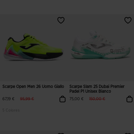
Scarpe Open Men 26 Uomo Giallo
Scarpe Slam 25 Dubai Premier
Padel P1 Unisex Bianco
label.price.reduced.from
label.price.to
label.price.reduced.from
label.price.to
67,19 €
95,99 €
75,00 €
150,00 €
5 Colores