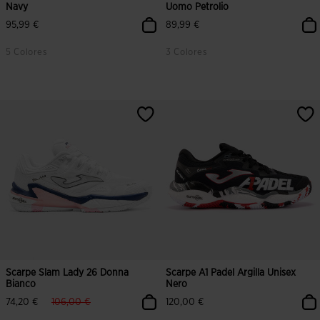
Navy
Uomo Petrolio
95,99 €
89,99 €
5 Colores
3 Colores
Scarpe Slam Lady 26 Donna
Scarpe A1 Padel Argilla Unisex
Bianco
Nero
label.price.reduced.from
label.price.to
74,20 €
106,00 €
120,00 €