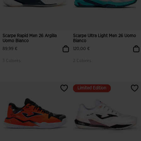
Scarpe Rapid Men 26 Argilla
Scarpe Ultra Light Men 26 Uomo
Uomo Bianco
Bianco
89,99 €
120,00 €
3 Colores
2 Colores
Limited Edition
Limited Edition