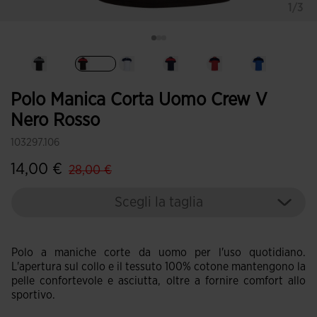
1/3
Selezionando
Polo Manica Corta Uomo Crew V
Nero Rosso
103297.106
label.price.reduced.from
label.price.to
14,00 €
28,00 €
Scegli la taglia
Polo a maniche corte da uomo per l'uso quotidiano.
L'apertura sul collo e il tessuto 100% cotone mantengono la
pelle confortevole e asciutta, oltre a fornire comfort allo
sportivo.