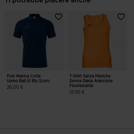
Ti potrebbe piacere anche
Polo Manica Corta
T-Shirt Senza Maniche
G
Uomo Bali III Blu Scuro
Donna Diana Arancione
Fluorescente
N
26,00 €
F
12,00 €
5 su 5 valutazione dei clienti
5 su 5 valutazione dei clienti