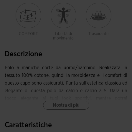
COMFORT
Libertà di
Traspirante
movimento
Descrizione
Polo a maniche corte da uomo/bambino. Realizzata in
tessuto 100% cotone, quindi la morbidezza e il comfort di
questo capo sono assicurati. Punta sull'estetica classica ed
elegante di questa polo da calcio e calcio a 5. Darà un
tocco elegante ai tuoi look sportivi, mentre potrai
Mostra di più
indossarlo nei tuoi outfit di tutti i giorni.
Si caratterizza per il collo a polo con tre bottoni
Caratteristiche
personalizzati che garantiscono libertà di movimento con