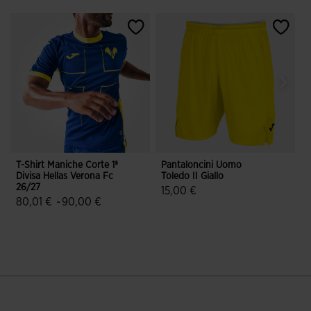
T-Shirt Maniche Corte 1ª
Pantaloncini Uomo
P
Divisa Hellas Verona Fc
Toledo II Giallo
N
26/27
15,00 €
80,01 €
-
90,00 €
4,2 su 5 valutazione dei clienti
4,8 su 5 valutazione dei clienti