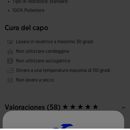
Tipo di vestibilità: standard
in modo preciso e non impongono limiti al movimento.
100% Poliestere
Molto resistenti all'usura, agli sfregamenti e ai lavaggi, il
che ne aumenta la durata.
Cura del capo
Il loro design sportivo, essenziale e semplice è
accompagnato da parti a contrasto sui lati.
Lavare in lavatrice a massimo 30 gradi
Non utilizzare candeggina
Elegante logo Joma ricamato.
Non utilizzare asciugatrice
Stirare a una temperatura massima di 110 gradi
Non lavare a secco
Valoraciones (58)