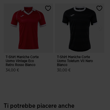
T-Shirt Maniche Corte
T-Shirt Maniche Corte
A
Uomo Vintage Eco
Uomo Toletum VII Nero
M
Retro Rosso Bianco
Bianco
34,00 €
30,00 €
4,3 su 5 valutazione dei clienti
4,1 su 5 valutazione dei clienti
Ti potrebbe piacere anche