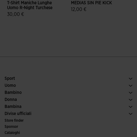
T-Shirt Maniche Lunghe
MEDIAS SIN PIE KICK
Uomo R-Night Turchese
R
12,00 €
30,00 €
3,9 su 5 valutazione dei clienti
5 su 5 valutazione dei clienti
Sport
Tennis
Uomo
Calcio
Scarpe uomo
Bambino
Running
Sport
Vedi tutto abbigliamento bambino
Donna
Padel
Abbigliamento donna
Bambina
Trail running
Sport
Vedi tutto abbigliamento bambina
Divise ufficiali
Calcio
Store finder
Calcio a 5
Sponsor
Comitati e federazioni
Cataloghi