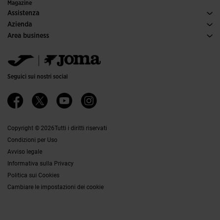
Edizioni speciali
Magazine
Assistenza
Condizioni per gli acquisti
Azienda
Trasporti e consegna
Storia
Area business
Resi
Codice di condotta
Area distributori
Guida alle taglie
Canale etico
Jomanet
FAQs
Responsabilità aziendale
Area Marketing
Contatti
Lavora con noi
Contatti
Seguici sui nostri social
Accessibilità
Affiliati
Canale Etico
Copyright © 2026Tutti i diritti riservati
Condizioni per Uso
Avviso legale
Informativa sulla Privacy
Politica sui Cookies
Cambiare le impostazioni dei cookie