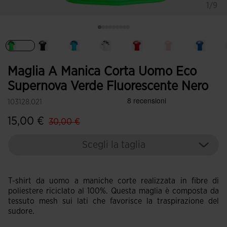
1/9
Selezionando
Maglia A Manica Corta Uomo Eco
Supernova Verde Fluorescente Nero
103128.021
label.price.reduced.from
label.price.to
15,00 €
30,00 €
Scegli la taglia
T-shirt da uomo a maniche corte realizzata in fibre di
poliestere riciclato al 100%. Questa maglia è composta da
tessuto mesh sui lati che favorisce la traspirazione del
sudore.