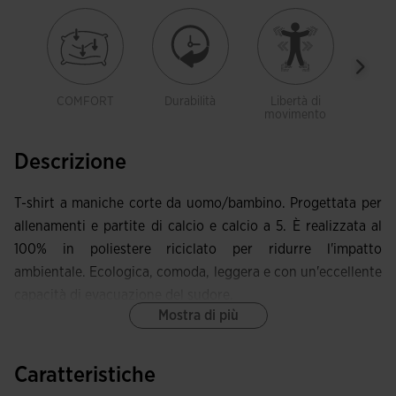
COMFORT
Durabilità
Libertà di
Tras
movimento
Descrizione
T-shirt a maniche corte da uomo/bambino. Progettata per
allenamenti e partite di calcio e calcio a 5. È realizzata al
100% in poliestere riciclato per ridurre l'impatto
ambientale. Ecologica, comoda, leggera e con un'eccellente
capacità di evacuazione del sudore.
Mostra di più
Questa T-shirt è caratterizzata da un collo elasticizzato a
punta, che la rende più comoda quando si tratta di
Caratteristiche
muoversi.