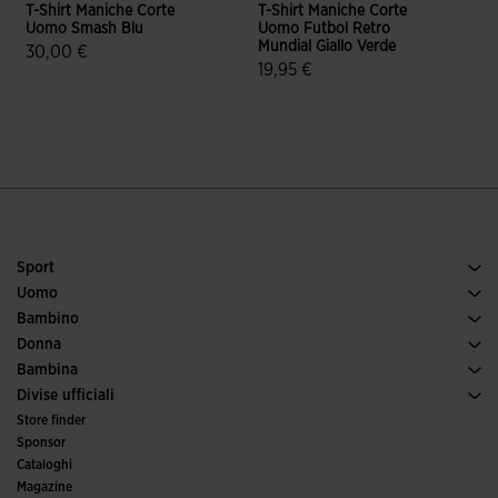
T-Shirt Maniche Corte
T-Shirt Maniche Corte
T
Uomo Smash Blu
Uomo Futbol Retro
Mundial Giallo Verde
B
30,00 €
19,95 €
4,9 su 5 valutazione dei clienti
4,2 su 5 valutazione dei clienti
Sport
Tennis
Uomo
Calcio
Scarpe uomo
Bambino
Running
Sport
Vedi tutto abbigliamento bambino
Donna
Padel
Abbigliamento donna
Bambina
Trail running
Sport
Vedi tutto abbigliamento bambina
Divise ufficiali
Calcio
Store finder
Calcio a 5
Sponsor
Comitati e federazioni
Cataloghi
Edizioni speciali
Magazine