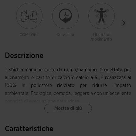
COMFORT
Durabilità
Libertà di
Tras
movimento
Descrizione
T-shirt a maniche corte da uomo/bambino. Progettata per
allenamenti e partite di calcio e calcio a 5. È realizzata al
100% in poliestere riciclato per ridurre l'impatto
ambientale. Ecologica, comoda, leggera e con un'eccellente
capacità di evacuazione del sudore.
Mostra di più
Questa T-shirt è caratterizzata da un collo elasticizzato a
punta, che la rende più comoda quando si tratta di
Caratteristiche
muoversi.