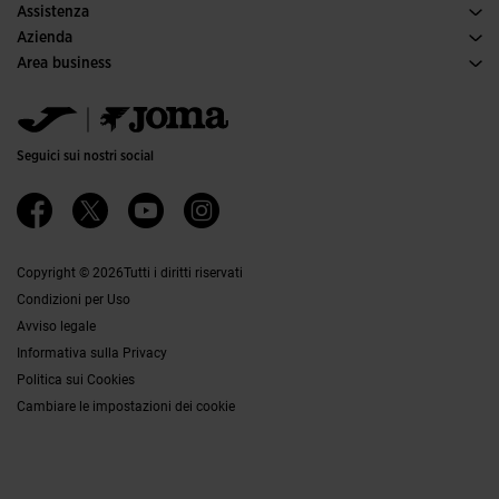
Assistenza
Condizioni per gli acquisti
Azienda
Trasporti e consegna
Storia
Area business
Resi
Codice di condotta
Area distributori
Guida alle taglie
Canale etico
Jomanet
FAQs
Responsabilità aziendale
Area Marketing
Contatti
Lavora con noi
Contatti
Seguici sui nostri social
Accessibilità
Affiliati
Canale Etico
Copyright © 2026Tutti i diritti riservati
Condizioni per Uso
Avviso legale
Informativa sulla Privacy
Politica sui Cookies
Cambiare le impostazioni dei cookie