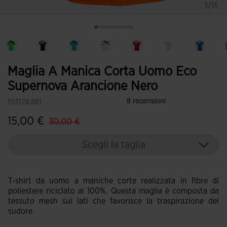
1/11
Maglia A Manica Corta Uomo Eco
Supernova Arancione Nero
103128.881
label.price.reduced.from
label.price.to
15,00 €
30,00 €
Scegli la taglia
T-shirt da uomo a maniche corte realizzata in fibre di
poliestere riciclato al 100%. Questa maglia è composta da
tessuto mesh sui lati che favorisce la traspirazione del
sudore.