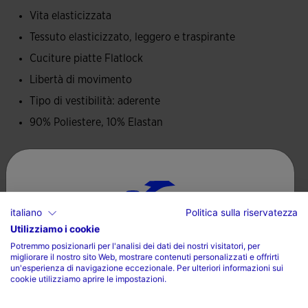
possibili sfregamenti sulla pelle e aumentano il comfort.
Vita elasticizzata
Tessuto elasticizzato, leggero e traspirante
Realizzati in tessuto resistente al sudore, leggero, morbido
e flessibile. Mantengono l'atleta a una temperatura
Cuciture piatte Flatlock
corporea costante grazie alle loro capacità traspiranti.
Libertà di movimento
Tipo di vestibilità: aderente
Logo Joma in stampa.
90% Poliestere, 10% Elastan
Cura del capo
Lavare in lavatrice a massimo 30 gradi
italiano
Politica sulla riservatezza
Non utilizzare candeggina
Utilizziamo i cookie
Scegli il tuo paese e la tua lingua
Non utilizzare asciugatrice
Potremmo posizionarli per l'analisi dei dati dei nostri visitatori, per
migliorare il nostro sito Web, mostrare contenuti personalizzati e offrirti
Paese
Stirare a una temperatura massima di 110 gradi
un'esperienza di navigazione eccezionale. Per ulteriori informazioni sui
cookie utilizziamo aprire le impostazioni.
Italia
Non lavare a secco