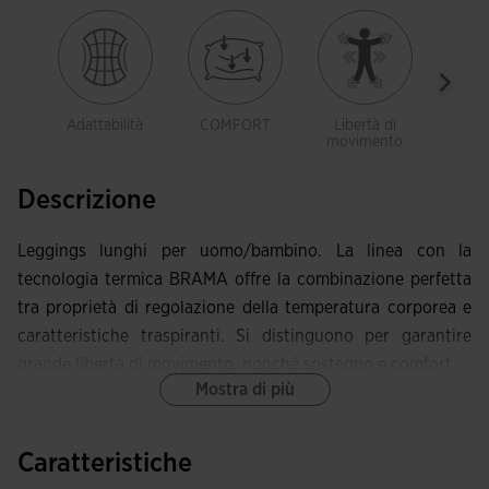
Adattabilità
COMFORT
Libertà di
Tras
movimento
Descrizione
Leggings lunghi per uomo/bambino. La linea con la
tecnologia termica BRAMA offre la combinazione perfetta
tra proprietà di regolazione della temperatura corporea e
caratteristiche traspiranti. Si distinguono per garantire
grande libertà di movimento, nonché sostegno e comfort.
Mostra di più
Incorporano una vita elastica che si adatta a qualsiasi
conformazione fisica senza comprimere. Costruzione con
Caratteristiche
cuciture piatte Flatlock, che prevengono l'insorgenza di