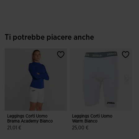
Ti potrebbe piacere anche
Leggings Corti Uomo
Leggings Corti Uomo
L
Brama Academy Bianco
Warm Bianco
21,01 €
25,00 €
2
4,1 su 5 valutazione dei clienti
5 su 5 valutazione dei clienti