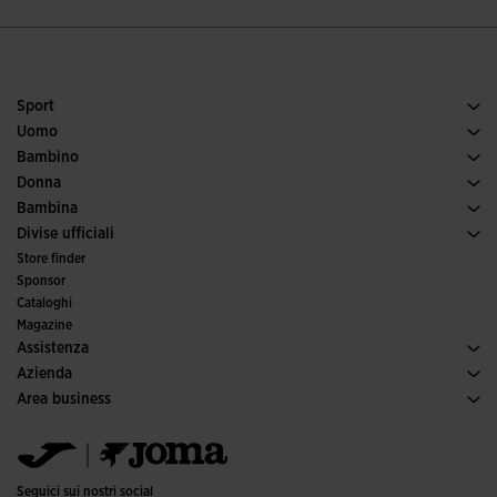
Sport
Tennis
Uomo
Calcio
Scarpe uomo
Bambino
Running
Sport
Vedi tutto abbigliamento bambino
Donna
Padel
Abbigliamento donna
Bambina
Trail running
Sport
Vedi tutto abbigliamento bambina
Divise ufficiali
Calcio
Store finder
Calcio a 5
Sponsor
Comitati e federazioni
Cataloghi
Edizioni speciali
Magazine
Assistenza
Condizioni per gli acquisti
Azienda
Trasporti e consegna
Storia
Area business
Resi
Codice di condotta
Area distributori
Guida alle taglie
Canale etico
Jomanet
FAQs
Responsabilità aziendale
Area Marketing
Contatti
Lavora con noi
Contatti
Seguici sui nostri social