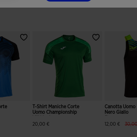
orte
T-Shirt Maniche Corte
Canotta Uomo E
Uomo Championship
Nero Giallo
VIII Verde
Fluorescente
label
20,00 €
12,00 €
30,0
ei clienti
5 su 5 valutazione dei clienti
4 su 5 valutazio