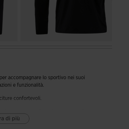
 per accompagnare lo sportivo nei suoi
zioni e funzionalità.
iture confortevoli.
esistente, questa felpa è ideale per offrire il
a di più
ività sportive. L'interno spazzolato offre calore e