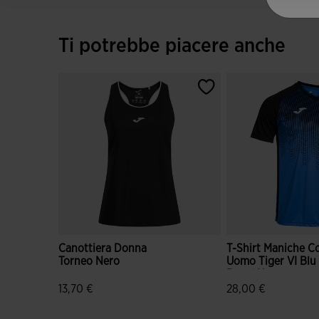
Ti potrebbe piacere anche
Canottiera Donna
T-Shirt Maniche C
Torneo Nero
Uomo Tiger VI Blu
Royal Nero
13,70 €
28,00 €
4,3 su 5 valutazione dei clienti
5 su 5 valutazione d