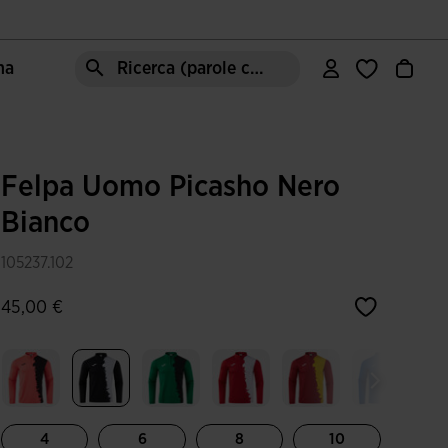
ma
Ricerca (parole chiave, ecc.)
Felpa Uomo Picasho Nero
Bianco
105237.102
45,00 €
Selezionando
4
6
8
10