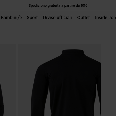
Spedizione gratuita a partire da 60€
Unica Pagina Ufficiale Joma Sport
Bambini/e
Sport
Divise ufficiali
Outlet
Inside Jo
Spedizione gratuita a partire da 60€
Unica Pagina Ufficiale Joma Sport
Spedizione gratuita a partire da 60€