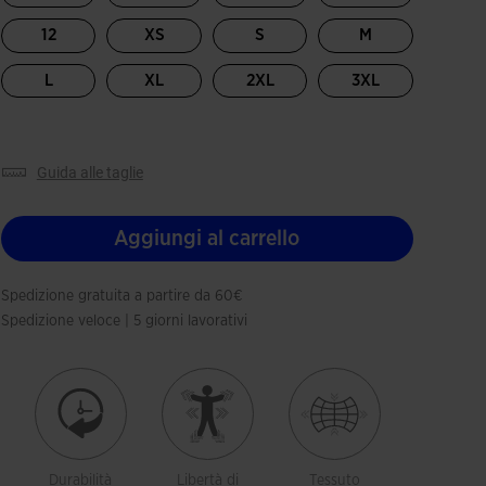
12
XS
S
M
L
XL
2XL
3XL
guida alle taglie
Aggiungi al carrello
Spedizione gratuita a partire da 60€
Spedizione veloce | 5 giorni lavorativi
Durabilità
Libertà di
Tessuto