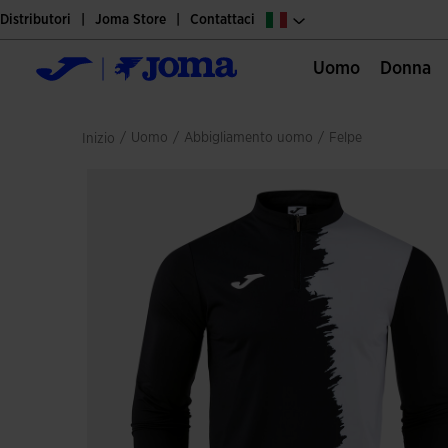
Distributori
Joma Store
Contattaci
Uomo
Donna
/
uomo
/
abbigliamento uomo
/
felpe
Inizio