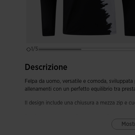
1/5
Descrizione
Felpa da uomo, versatile e comoda, sviluppata
allenamenti con un perfetto equilibrio tra presta
Il design include una chiusura a mezza zip e cuc
Realizzata in tessuto di qualità, confortevole e r
Mostr
massimo comfort durante gli allenamenti o le att
morbidezza.