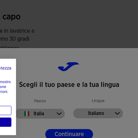
l capo
e in lavatrice a
mo 30 gradi
tilizzare
eggina
tilizzare
vatezza
gatrice
 nostro
re a una
Scegli il tuo paese e la tua lingua
ione
ratura
zioni.
ma di 110 gradi
Lingua
Paese
avare a secco
Italiano
Italia
Continuare